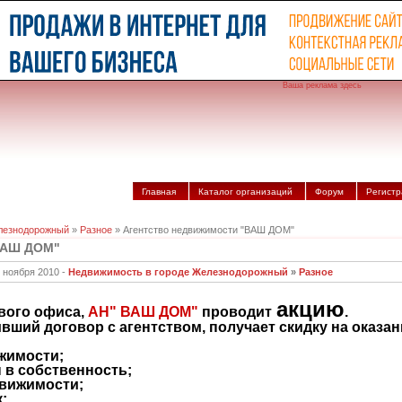
Ваша реклама здесь
Главная
Каталог организаций
Форум
Регистр
лезнодорожный
»
Разное
» Агентство недвижимости "ВАШ ДОМ"
ВАШ ДОМ"
 ноября 2010 -
Недвижимость в городе Железнодорожный
»
Разное
акцию
вого офиса,
АН" ВАШ ДОМ"
проводит
.
вший договор с агентством, получает скидку на оказа
ижимости;
 в собственность;
движимости;
;