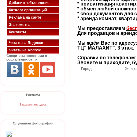
Добавить объявление
* приватизация квартир
* обмен любой сложнос
Каталог организаций
* сбор документов для 
Реклама на сайте
* аренда комнат, кварти
Знакомства
Мы предоставляем
бес
Контакты
Для продавцов и аренд
Мы ждём Вас по адресу: 
Читать на Яндексе
ТЦ" МАЛАХИТ", 3 этаж.
Читать на Android
Следите за новостями в
Справки по телефонам: 8-
социальных сетях:
Звоните и приходите, 
Город
:
Желез
Реклама
Ваша реклама здесь
Случайная фотография