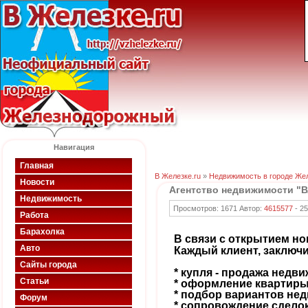
Навигация
Главная
В Железке.ru
»
Недвижимость в городе Же
Новости
Агентство недвижимости "
Недвижимость
Просмотров: 1671 Автор:
4615577
-
25
Работа
Барахолка
В связи с открытием но
Авто
Каждый клиент, заключи
Сайты города
* купля - продажа недв
Статьи
* оформление квартиры
* подбор вариантов не
Форум
* сопровождение сделок