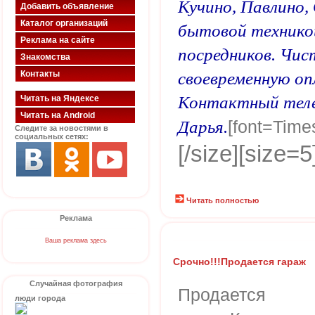
Кучино, Павлино, 
Добавить объявление
Каталог организаций
бытовой техникой
Реклама на сайте
посредников. Чис
Знакомства
Контакты
своевременную оп
Контактный теле
Читать на Яндексе
Читать на Android
[font=Time
Дарья.
Следите за новостями в
социальных сетях:
[/size][size=5
Читать полностью
Реклама
Ваша реклама здесь
Срочно!!!Продается гараж
Случайная фотография
Продается
люди города