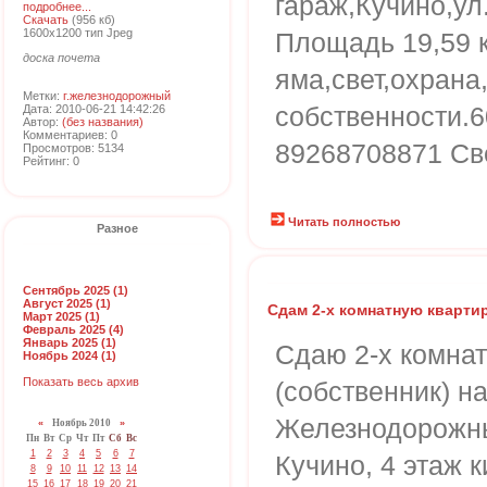
гараж,Кучино,ул
подробнее...
Скачать
(956 кб)
1600x1200 тип Jpeg
Площадь 19,59 к
доска почета
яма,свет,охрана
Метки:
г.железнодорожный
собственности.6
Дата: 2010-06-21 14:42:26
Автор:
(без названия)
Комментариев: 0
89268708871 Св
Просмотров: 5134
Рейтинг: 0
Читать полностью
Разное
Сентябрь 2025 (1)
Август 2025 (1)
Сдам 2-х комнатную кварти
Март 2025 (1)
Февраль 2025 (4)
Январь 2025 (1)
Сдаю 2-х комнат
Ноябрь 2024 (1)
Показать весь архив
(собственник) на
Железнодорожны
«
Ноябрь 2010
»
Пн
Вт
Ср
Чт
Пт
Сб
Вс
1
2
3
4
5
6
7
Кучино, 4 этаж 
8
9
10
11
12
13
14
15
16
17
18
19
20
21