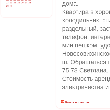
дома.
22
23
24
25
26
27
28
29
30
Квартира в хоро
холодильник, ст
раздельный, зас
телефон, интерн
мин.пешком, удо
Новосовихинское
ш. Обращаться п
75 78 Светлана.
Стоимость арен
электричества и
Читать полностью