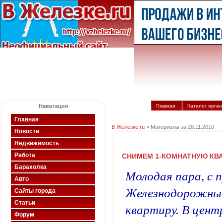
Навигация
Главная
Каталог орга
Главная
В Железке.ru
» Материалы за 28.11.2010
Новости
Недвижимость
Работа
CНИМЕМ 1-КОМНАТНУЮ КВ
Барахолка
Молодая пара, с п
Авто
Железнодорожный
Сайты города
Статьи
квартиру. В цент
Форум