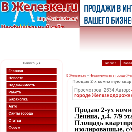
Навигация
Главная
Катал
Главная
В Железке.ru
»
Недвижимость в городе Же
Новости
Продаю 2-х комнатную квар
Недвижимость
Просмотров: 2634 Автор:
Работа
городе Железнодорожн
Барахолка
Авто
Продаю 2-ух комна
Сайты города
Ленина, д.4. 7/9 
Статьи
Площадь квартиры 
Форум
изолированные, с/