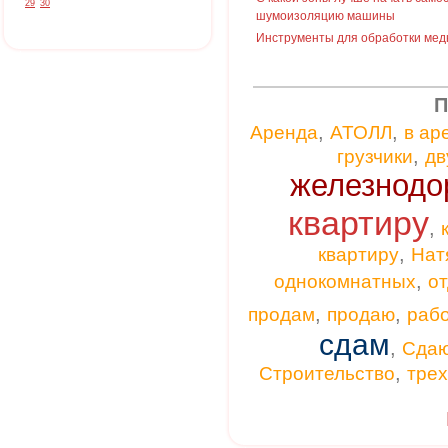
29
30
шумоизоляцию машины
Инструменты для обработки мед
П
,
,
Аренда
АТОЛЛ
в ар
,
грузчики
дв
железнодо
квартиру
,
,
квартиру
Нат
,
однокомнатных
от
,
,
продам
продаю
раб
сдам
,
Сда
,
Строительство
тре