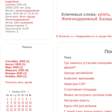
подробнее...
Скачать
(656 кб)
1600x1200 тип Jpeg
Метки:
г.железнодорожный
Дата: 2010-06-21 14:35:30
Ключевые слова:
купить
,
Категория:
Фото города
Железнодорожный
,
Балаш
Железнодорожный
Автор:
(без названия)
Комментариев: 0
Просмотров: 6128
Рейтинг:
1
В Железке.ru
»
Недвижимость в городе Же
Разное
По
Тема
Сентябрь 2025 (1)
Где заказать установку панорам
Август 2025 (1)
Март 2025 (1)
дверей?
Февраль 2025 (4)
Аренда автомобиля
Январь 2025 (1)
Ноябрь 2024 (1)
Комплект экипировки
Показать весь архив
Арматура СИП
Спортивная площадка
«
Ноябрь 2010
»
Можно ли получить срочную пом
Пн
Вт
Ср
Чт
Пт
Сб
Вс
1
2
3
4
5
6
7
Авторские букеты
8
9
10
11
12
13
14
Курсы ИИ для ребенка
15
16
17
18
19
20
21
22
23
24
25
26
27
28
С какой зоны лучше начать само