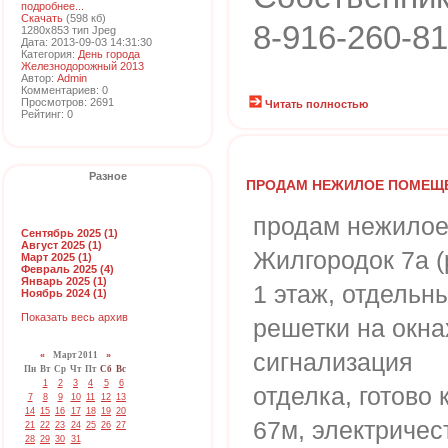
подробнее...
Скачать
(598 кб)
8-916-260-81
1280x853 тип Jpeg
Дата: 2013-09-03 14:31:30
Категория:
День города
Железнодорожный 2013
Автор:
Admin
Комментариев: 0
Просмотров: 2691
Читать полностью
Рейтинг: 0
Разное
ПРОДАМ НЕЖИЛОЕ ПОМЕЩ
продам нежило
Сентябрь 2025 (1)
Август 2025 (1)
Жилгородок 7а (
Март 2025 (1)
Февраль 2025 (4)
Январь 2025 (1)
1 этаж, отдельн
Ноябрь 2024 (1)
Показать весь архив
решетки на окна
сигнализация
«
Март 2011
»
Пн
Вт
Ср
Чт
Пт
Сб
Вс
1
2
3
4
5
6
отделка, готово
7
8
9
10
11
12
13
14
15
16
17
18
19
20
67м, электричест
21
22
23
24
25
26
27
28
29
30
31