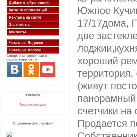
Добавить объявление
Южное Кучин
Каталог организаций
Реклама на сайте
17/17дома, П
Знакомства
Контакты
две застекл
Читать на Яндексе
лоджии,кухн
Читать на Android
Следите за новостями в
хороший рем
социальных сетях:
территория,
(живут посто
панорамный 
Реклама
Ваша реклама здесь
счетчики на 
Продается п
Случайная фотография
Собственник