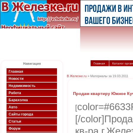
Навигация
Главная
Каталог орга
Главная
В Железке.ru
» Материалы за 19.03.2011
Новости
Недвижимость
Работа
Продам квартиру Южное Ку
Барахолка
color=#6633
[
Авто
Сайты города
[/color]Прод
Статьи
кв-ра г.Жел
Форум