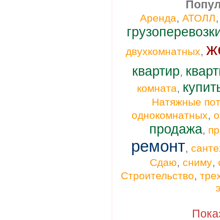
Попул
,
Аренда
АТОЛЛ
грузоперевозк
ж
,
двухкомнатных
квартир
кварт
,
купит
,
комната
Натяжные пот
,
однокомнатных
о
продажа
,
п
ремонт
,
санте
,
,
Сдаю
сниму
,
Строительство
тре
Пока