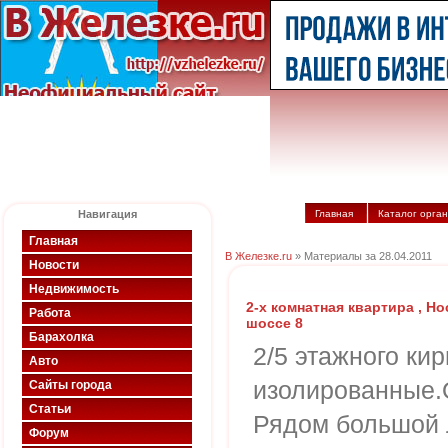
Навигация
Главная
Каталог орга
Главная
В Железке.ru
» Материалы за 28.04.2011
Новости
Недвижимость
2-х комнатная квартира , Н
Работа
шоссе 8
Барахолка
2/5 этажного ки
Авто
изолированные.О
Сайты города
Статьи
Рядом большой 
Форум