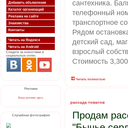
сантехника. Бал
Добавить объявление
Каталог организаций
телефонный ном
Реклама на сайте
транспортное с
Знакомства
Контакты
Рядом остановка
детский сад, маг
Читать на Яндексе
Читать на Android
взрослый собств
Следите за новостями в
социальных сетях:
Стоимость 3,300
Читать полностью
Реклама
Ваша реклама здесь
рассада томатов
Продам рас
Случайная фотография
"Бычье серд