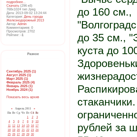
подробнее...
Скачать
(296 кб)
до 160 см.,
768x1024 тип Jpeg
Дата: 2013-09-02 13:24:44
Категория:
День города
Железнодорожный 2013
"Волгоградс
Автор:
Admin
Комментариев: 0
Просмотров: 2702
до 35 см., 
Рейтинг:
-1
куста до 100
Разное
Здоровеньк
Сентябрь 2025 (1)
жизнерадос
Август 2025 (1)
Март 2025 (1)
Февраль 2025 (4)
Распикиров
Январь 2025 (1)
Ноябрь 2024 (1)
Показать весь архив
стаканчики.
«
Апрель 2011
»
ограниченн
Пн
Вт
Ср
Чт
Пт
Сб
Вс
1
2
3
4
5
6
7
8
9
10
рублей за ш
11
12
13
14
15
16
17
18
19
20
21
22
23
24
25
26
27
28
29
30