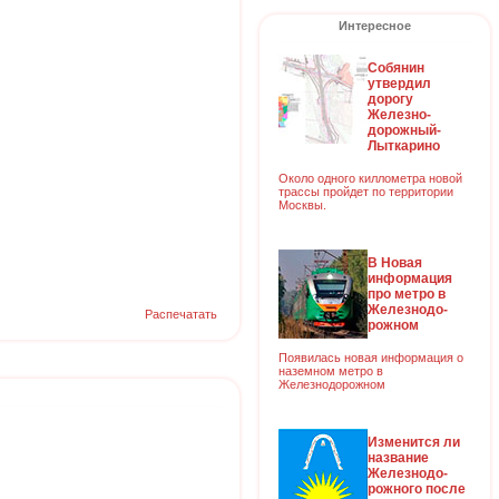
Интересное
Собянин
утвердил
дорогу
Железно-
дорожный-
Лыткарино
Около одного киллометра новой
трассы пройдет по территории
Москвы.
В Новая
информация
про метро в
Железнодо-
Распечатать
рожном
Появилась новая информация о
наземном метро в
Железнодорожном
Изменится ли
название
Железнодо-
рожного после