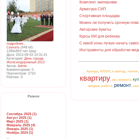
Комплект экипировки
Арматура СИП
Спортивная площадка
Можно ли получить срочную пом
Авторские букеты
Курсы ИИ для ребенка
С какой зоны лучше начать сам
подробнее...
Скачать
(648 кб)
Инструменты для обработки мед
1280x853 тип Jpeg
Дата: 2013-09-03 14:31:41
Категория:
День города
Железнодорожный 2013
Автор:
Admin
Комментариев: 0
,
,
,
Аренда
АТОЛЛ
в аренду
газели
Просмотров: 2710
квартиру
Рейтинг: 0
куп
,
,
,
кис
комната
ремонт
,
,
,
продаю
работа
сан
Разное
Сентябрь 2025 (1)
Август 2025 (1)
Март 2025 (1)
Февраль 2025 (4)
Январь 2025 (1)
Ноябрь 2024 (1)