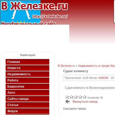
Навигация
Главная
В Железке.ru
»
Недвижимость в городе Же
Новости
Сдам комнату
Недвижимость
Просмотров: 1129 Автор:
m0604k
-
29
Работа
Барахолка
Сдам комнату в Железнодорожном 
Авто
(голосов: 0)
Сайты города
Вернуться назад
Статьи
Смотрите также:
Форум