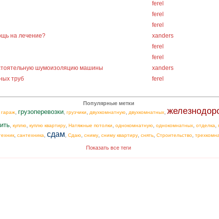
ferel
ferel
ferel
ощь на лечение?
xanders
ferel
ferel
остоятельную шумоизоляцию машины
xanders
ных труб
ferel
Популярные метки
железнодор
грузоперевозки
,
,
,
,
,
,
гараж
грузчики
двухкомнатную
двухкомнатных
ить
,
,
,
,
,
,
,
куплю
куплю квартиру
Натяжные потолки
однокомнатную
однокомнатных
отделка
сдам
,
,
,
,
,
,
,
,
техник
сантехника
Сдаю
сниму
сниму квартиру
снять
Строительство
трехкомн
Показать все теги