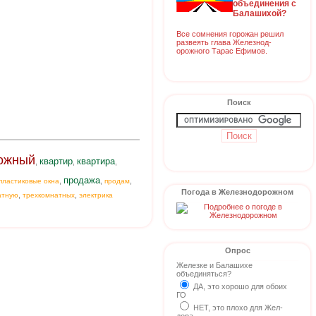
объединения с
Балашихой?
Все сомнения горожан решил
развеять глава Железнод-
орожного Тарас Ефимов.
Поиск
ожный
квартир
квартира
,
,
,
продажа
,
,
,
пластиковые окна
продам
Погода в Железнодорожном
,
,
атную
трехкомнатных
электрика
Опрос
Железке и Балашихе
объединяться?
ДА, это хорошо для обоих
ГО
НЕТ, это плохо для Жел-