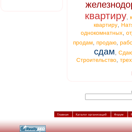
железнодо
квартиру
,
,
квартиру
Нат
,
однокомнатных
от
,
,
продам
продаю
раб
сдам
,
Сда
,
Строительство
тре
Главная
Каталог организаций
Форум