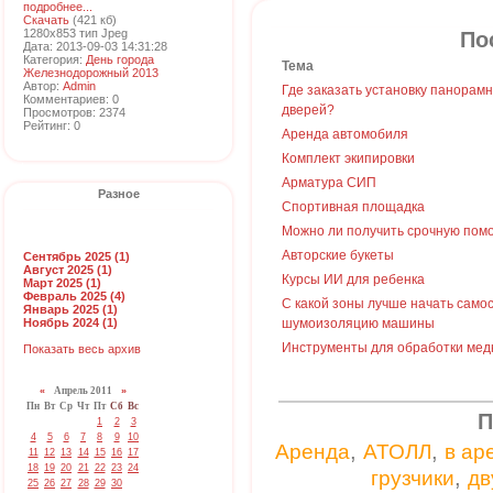
подробнее...
Скачать
(421 кб)
1280x853 тип Jpeg
По
Дата: 2013-09-03 14:31:28
Категория:
День города
Тема
Железнодорожный 2013
Автор:
Admin
Где заказать установку панорам
Комментариев: 0
дверей?
Просмотров: 2374
Рейтинг: 0
Аренда автомобиля
Комплект экипировки
Арматура СИП
Разное
Спортивная площадка
Можно ли получить срочную пом
Авторские букеты
Сентябрь 2025 (1)
Август 2025 (1)
Курсы ИИ для ребенка
Март 2025 (1)
Февраль 2025 (4)
С какой зоны лучше начать само
Январь 2025 (1)
Ноябрь 2024 (1)
шумоизоляцию машины
Инструменты для обработки мед
Показать весь архив
«
Апрель 2011
»
Пн
Вт
Ср
Чт
Пт
Сб
Вс
П
1
2
3
4
5
6
7
8
9
10
,
,
Аренда
АТОЛЛ
в ар
11
12
13
14
15
16
17
18
19
20
21
22
23
24
,
грузчики
дв
25
26
27
28
29
30