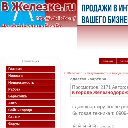
Навигация
Главная
Катал
Главная
В Железке.ru
»
Недвижимость в городе Же
Новости
сдается квартира
Недвижимость
Просмотров: 2171 Автор:
Работа
в городе Железнодоро
Барахолка
Авто
сдам квартиру после ре
Сайты города
бытовая техника т. 8909
Статьи
Форум
(голосов: 0)