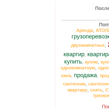
Посл
Поп
,
Аренда
АТОЛ
грузоперевоз
,
двухкомнатных
квартир
квартир
,
купить
,
,
куплю
куп
,
однокомнатную
одно
продажа
,
,
окна
про
,
сантехник
сантехни
,
,
квартиру
снять
С
трехко
По