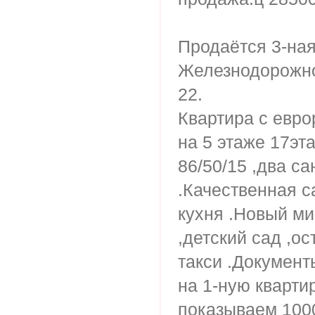
Продаётся 3-ная
Железнодорожно
22.
Квартира с евр
на 5 этаже 17эт
86/50/15 ,два са
.Качественная с
кухня .Новый ми
,детский сад ,о
такси .Документ
на 1-ную кварти
показываем 100