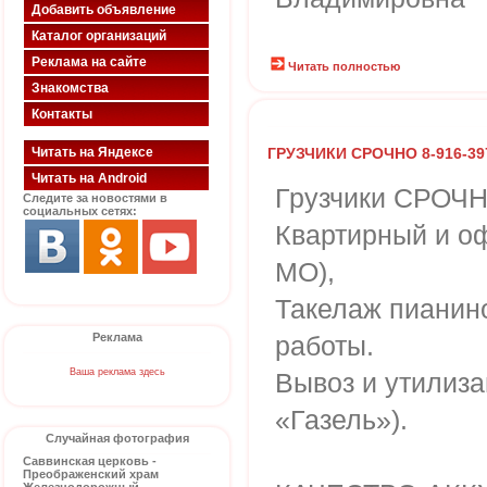
Добавить объявление
Каталог организаций
Реклама на сайте
Читать полностью
Знакомства
Контакты
Читать на Яндексе
ГРУЗЧИКИ СРОЧНО 8-916-397
Читать на Android
Грузчики СРОЧНО
Следите за новостями в
социальных сетях:
Квартирный и о
МО),
Такелаж пианин
Реклама
работы.
Ваша реклама здесь
Вывоз и утилизац
«Газель»).
Случайная фотография
Саввинская церковь -
Преображенский храм