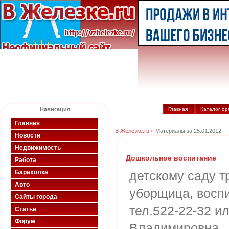
Навигация
Главная
Каталог ор
Главная
В Железке.ru
» Материалы за 25.01.2012
Новости
Недвижимость
Дошкольное воспитание
Работа
Барахолка
детскому саду т
Авто
уборщица, восп
Сайты города
тел.522-22-32 и
Статьи
Форум
Владимировна