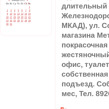
«
Январь 2012
»
длительный с
Пн
Вт
Ср
Чт
Пт
Сб
Вс
1
2
3
4
5
6
7
8
Железнодоро
9
10
11
12
13
14
15
16
17
18
19
20
21
22
23
24
25
26
27
28
29
МКАД), ул. С
30
31
магазина Мет
покрасочная
жестяночный
офис, туалет
собственная
подъезд. Соб
мес, Тел. 89