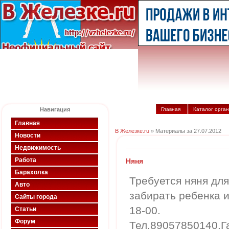
Навигация
Главная
Каталог орга
Главная
В Железке.ru
» Материалы за 27.07.2012
Новости
Недвижимость
Работа
Няня
Барахолка
Требуется няня для
Авто
забирать ребенка и
Сайты города
18-00.
Статьи
Форум
Тел.89057850140.Г