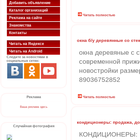
Добавить объявление
Каталог организаций
Читать полностью
Реклама на сайте
Знакомства
Контакты
окна б/у деревянные со сте
Читать на Яндексе
окна деревяные с с
Читать на Android
Следите за новостями в
современной приж
социальных сетях:
новостройки разме
89036752852
Реклама
Читать полностью
Ваша реклама здесь
кондиционеры: продажа, до
Случайная фотография
КОНДИЦИОНЕРЫ: