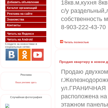
18кв.м,кухня 8кв
Добавить объявление
Каталог организаций
с/у раздельный,
Реклама на сайте
собственность м
Знакомства
Контакты
8-903-222-43-70
Читать на Яндексе
Читать на Android
Читать полностью
Следите за новостями в
социальных сетях:
Продаю квартиру в новом 
Продаю двухком
Реклама
г.Железнодорожн
Ваша реклама здесь
ул.ГРАНИЧНАЯ 1
расположена на 
Случайная фотография
этажном панель