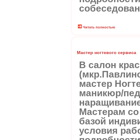
собеседова
Читать полностью
Мастер ногтевого сервиса
В салон кр
(мкр.Павлино
мастер Ногте
маникюр/пед
наращивание,
Мастерам со
базой индив
условия рабо
подробности