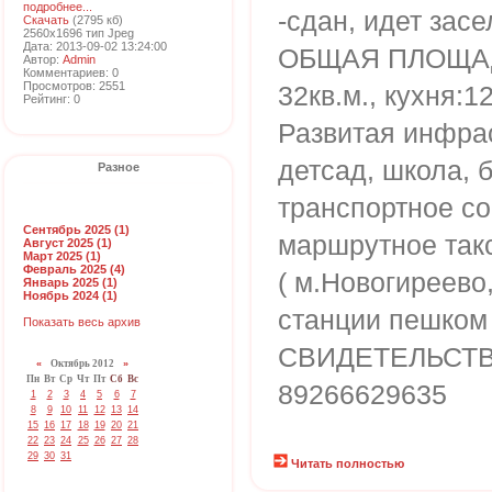
подробнее...
-сдан, идет засе
Скачать
(2795 кб)
2560x1696 тип Jpeg
Дата: 2013-09-02 13:24:00
ОБЩАЯ ПЛОЩАДЬ
Автор:
Admin
Комментариев: 0
Просмотров: 2551
32кв.м., кухня:
Рейтинг: 0
Развитая инфра
детсад, школа, 
Разное
транспортное с
Сентябрь 2025 (1)
маршрутное так
Август 2025 (1)
Март 2025 (1)
Февраль 2025 (4)
( м.Новогиреево,
Январь 2025 (1)
Ноябрь 2024 (1)
станции пешком
Показать весь архив
СВИДЕТЕЛЬСТВА,
«
Октябрь 2012
»
Пн
Вт
Ср
Чт
Пт
Сб
Вс
89266629635
1
2
3
4
5
6
7
8
9
10
11
12
13
14
15
16
17
18
19
20
21
22
23
24
25
26
27
28
29
30
31
Читать полностью