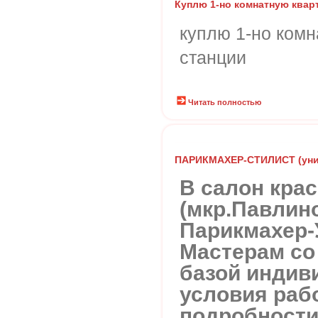
Куплю 1-но комнатную квар
куплю 1-но комн
станции
Читать полностью
ПАРИКМАХЕР-СТИЛИСТ (уни
В салон кр
(мкр.Павлин
Парикмахер-
Мастерам со
базой индив
условия рабо
подробности