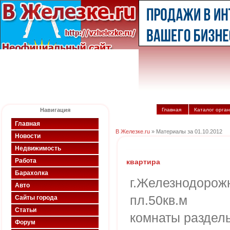
Навигация
Главная
Каталог орга
Главная
В Железке.ru
» Материалы за 01.10.2012
Новости
Недвижимость
Работа
квартира
Барахолка
г.Железнодорож
Авто
пл.50кв.м
Сайты города
Статьи
комнаты раздель
Форум