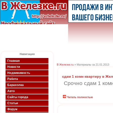
Навигация
Главная
В Железке.ru
» Материалы за 21.01.2013
Новости
Недвижимость
сдам 1 комн квартиру в Же
Работа
Срочно сдам 1 ком
Барахолка
Авто
Сайты города
Читать полностью
Статьи
Форум