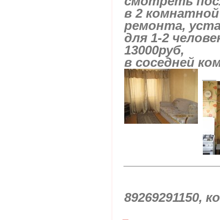
смотреть посл
в 2 комнатной
ремонта, уста
для 1-2 челове
13000руб,
в соседней ко
__
_____________
89269291150, к