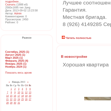
Лучшее соотношени
подробнее...
Скачать
(1888 кб)
2560x1695 тип Jpeg
Гарантия.
Дата: 2013-09-02 13:23:58
Автор:
Admin
Местная бригада.
Комментариев: 0
Просмотров: 2450
Рейтинг: 0
8 (926) 4149285 Се
Разное
Читать полностью
Сентябрь 2025 (1)
Август 2025 (1)
В новостройке
Март 2025 (1)
Февраль 2025 (4)
Хорошая квартира
Январь 2025 (1)
Ноябрь 2024 (1)
Показать весь архив
«
Январь 2013
»
Пн
Вт
Ср
Чт
Пт
Сб
Вс
1
2
3
4
5
6
7
8
9
10
11
12
13
14
15
16
17
18
19
20
21
22
23
24
25
26
27
28
29
30
31