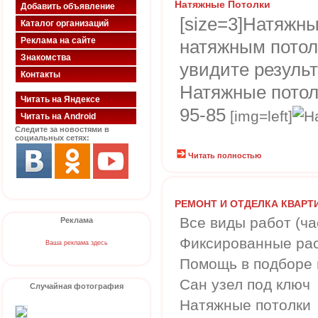
Натяжные Потолки
Добавить объявление
[size=3]Натяжн
Каталог организаций
Реклама на сайте
натяжным потол
Знакомства
увидите резуль
Контакты
Натяжные потолк
Читать на Яндексе
95-85
[img=left]
Читать на Android
Следите за новостями в
социальных сетях:
Читать полностью
РЕМОНТ И ОТДЕЛКА КВАРТ
Все виды работ (ча
Реклама
Фиксированные ра
Ваша реклама здесь
Помощь в подборе 
Сан узел под ключ
Случайная фотография
Натяжные потолки