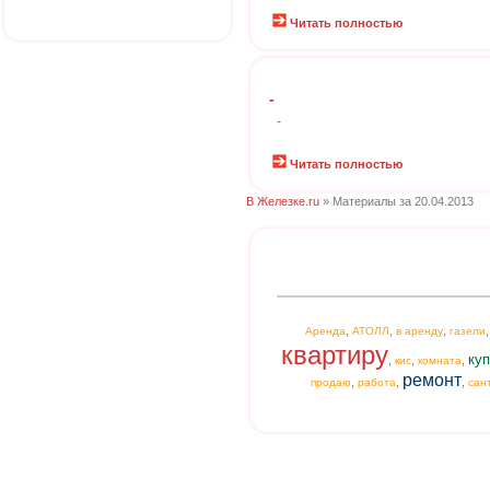
Читать полностью
-
-
Читать полностью
В Железке.ru
» Материалы за 20.04.2013
,
,
,
Аренда
АТОЛЛ
в аренду
газели
квартиру
куп
,
,
,
кис
комната
ремонт
,
,
,
продаю
работа
сан