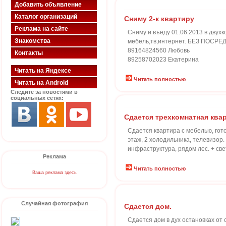
Добавить объявление
Каталог организаций
Сниму 2-к квартиру
Реклама на сайте
Сниму и въеду 01.06.2013 в двух
Знакомства
мебель,тв,интернет. БЕЗ ПОСРЕД
89164824560 Любовь
Контакты
89258702023 Екатерина
Читать на Яндексе
Читать полностью
Читать на Android
Следите за новостями в
социальных сетях:
Сдается трехкомнатная ква
Сдается квартира с мебелью, гот
этаж, 2 холодильника, телевизор
инфраструктура, рядом лес. + све
Реклама
Читать полностью
Ваша реклама здесь
Случайная фотография
Сдается дом.
Сдается дом в дух остановках от 