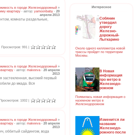
Интересное
жимость в городе Железнодорожный
»
иму квартиру
- автор:
yamoonbaby
-
20
апреля 2013
Собянин
онтом, комнаты раздельные,
утвердил
дорогу
Железно-
дорожный-
Лыткарино
Просмотров: 991 |
Около одного киллометра новой
трассы пройдет по территории
Москвы.
жимость в городе Железнодорожный
»
квартиру
- автор:
makeeva
-
20 апреля
В Новая
2013
информация
ия застекленная, высокий первый
про метро в
обили до мкада. Вся
Железнодо-
рожном
Появилась новая информация о
наземном метро в
Просмотров: 1002 |
Железнодорожном
Изменится ли
жимость в городе Железнодорожный
»
квартиру
- автор:
makeeva
-
20 апреля
название
2013
Железнодо-
пич, оббитый сайдингом, вода
рожного после