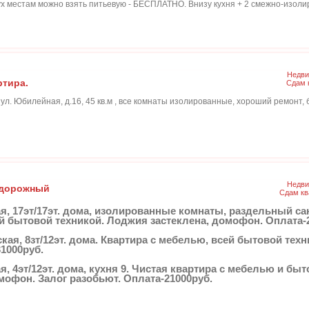
ух местам можно взять питьевую - БЕСПЛАТНО. Внизу кухня + 2 смежно-изолир
Недви
ртира.
Сдам 
л. Юбилейная, д.16, 45 кв.м , все комнаты изолированные, хороший ремонт, б
Недви
одорожный
Сдам кв
ная, 17эт/17эт. дома, изолированные комнаты, раздельный сан
й бытовой техникой. Лоджия застеклена, домофон. Оплата-
ьская, 8зт/12эт. дома. Квартира с мебелью, всей бытовой тех
31000руб.
ая, 4эт/12эт. дома, кухня 9. Чистая квартира с мебелью и бы
офон. Залог разобьют. Оплата-21000руб.