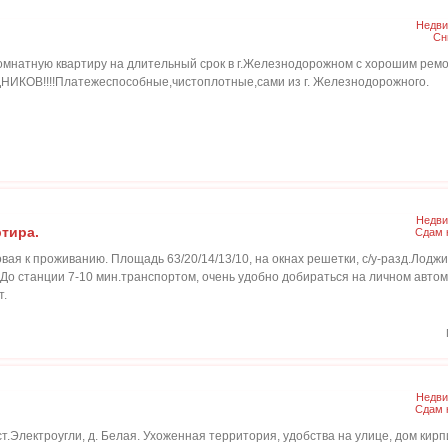
Недви
Сн
комнатную квартиру на длительный срок в г.Железнодорожном с хорошим рем
НИКОВ!!!!Платежеспособные,чистоплотные,сами из г. Железнодорожного.
Недви
ртира.
Сдам 
овая к проживанию. Площадь 63/20/14/13/10, на окнах решетки, с/у-разд.Лодж
. До станции 7-10 мин.транспортом, очень удобно добираться на личном автом
т.
Недви
Сдам 
ст.Электроугли, д. Белая. Ухоженная территория, удобства на улице, дом кир