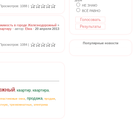
дора
НЕ ЗНАЮ
Просмотров: 1088 |
ВСЁ РАВНО
жимость в городе Железнодорожный
»
вартиру
- автор:
Elwa
-
20 апреля 2013
Популярные новости
Просмотров: 1084 |
ожный
квартир
квартира
,
,
,
продажа
,
,
,
пластиковые окна
продам
,
,
атную
трехкомнатных
электрика