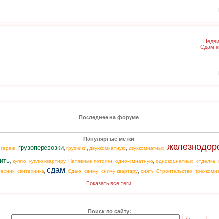
Недви
Сдам к
Последнее на форуме
Популярные метки
железнодор
грузоперевозки
,
,
,
,
,
,
гараж
грузчики
двухкомнатную
двухкомнатных
ить
,
,
,
,
,
,
,
куплю
куплю квартиру
Натяжные потолки
однокомнатную
однокомнатных
отделка
сдам
,
,
,
,
,
,
,
,
техник
сантехника
Сдаю
сниму
сниму квартиру
снять
Строительство
трехкомн
Показать все теги
Поиск по сайту: