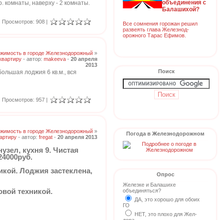
объединения с
. комнаты, наверху - 2 комнаты.
Балашихой?
Просмотров: 908 |
Все сомнения горожан решил
развеять глава Железнод-
орожного Тарас Ефимов.
жимость в городе Железнодорожный
»
квартиру
- автор:
makeeva
-
20 апреля
2013
Поиск
ольшая лоджия 6 кв.м., вся
Просмотров: 957 |
жимость в городе Железнодорожный
»
Погода в Железнодорожном
артиру
- автор:
fregat
-
20 апреля 2013
узел, кухня 9. Чистая
24000руб.
никой. Лоджия застеклена,
Опрос
Железке и Балашихе
товой техникой.
объединяться?
ДА, это хорошо для обоих
ГО
НЕТ, это плохо для Жел-