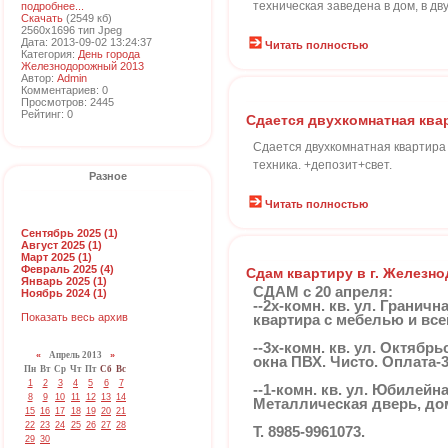
техническая заведена в дом, в дв
подробнее...
Скачать
(2549 кб)
2560x1696 тип Jpeg
Дата: 2013-09-02 13:24:37
Читать полностью
Категория:
День города
Железнодорожный 2013
Автор:
Admin
Комментариев: 0
Просмотров: 2445
Рейтинг: 0
Сдается двухкомнатная ква
Сдается двухкомнатная квартира у
техника. +депозит+свет.
Разное
Читать полностью
Сентябрь 2025 (1)
Август 2025 (1)
Март 2025 (1)
Февраль 2025 (4)
Сдам квартиру в г. Железн
Январь 2025 (1)
СДАМ с 20 апреля:
Ноябрь 2024 (1)
--2х-комн. кв. ул. Гранич
Показать весь архив
квартира с мебелью и все
--3х-комн. кв. ул. Октябр
«
Апрель 2013
»
окна ПВХ. Чисто. Оплата-
Пн
Вт
Ср
Чт
Пт
Сб
Вс
1
2
3
4
5
6
7
--1-комн. кв. ул. Юбилейн
8
9
10
11
12
13
14
Металлическая дверь, дом
15
16
17
18
19
20
21
22
23
24
25
26
27
28
Т. 8985-9961073.
29
30