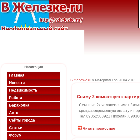
Навигация
Главная
В Железке.ru
» Материалы за 20.04.2013
Новости
Недвижимость
Сниму 2 комнатную квартир
Работа
Семья из 2х человек снимет 2ком
Барахолка
срок,своевременную оплату и пор
Авто
Тел.89852503921 Николай, 8903
Сайты города
Статьи
Читать полностью
Форум