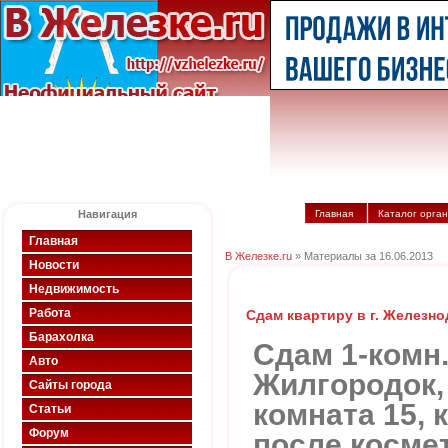
Навигация
Главная
Каталог орга
Главная
В Железке.ru
» Материалы за 16.06.2013
Новости
Недвижимость
Работа
Сдам квартиру в г. Железн
Барахолка
Сдам 1-комн.
Авто
Жилгородок, 
Сайты города
комната 15, 
Статьи
Форум
после косме