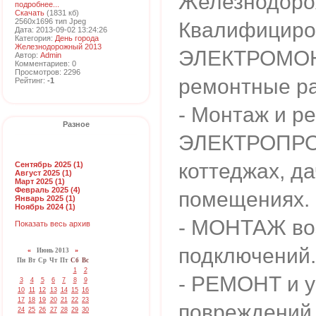
Железнодор
подробнее...
Скачать
(1831 кб)
2560x1696 тип Jpeg
Квалифициро
Дата: 2013-09-02 13:24:26
Категория:
День города
Железнодорожный 2013
ЭЛЕКТРОМО
Автор:
Admin
Комментариев: 0
Просмотров: 2296
ремонтные р
Рейтинг:
-1
- Монтаж и р
Разное
ЭЛЕКТРОПРО
коттеджах, да
Сентябрь 2025 (1)
Август 2025 (1)
Март 2025 (1)
Февраль 2025 (4)
помещениях.
Январь 2025 (1)
Ноябрь 2024 (1)
- МОНТАЖ во
Показать весь архив
подключений.
«
Июнь 2013
»
Пн
Вт
Ср
Чт
Пт
Сб
Вс
1
2
- РЕМОНТ и 
3
4
5
6
7
8
9
10
11
12
13
14
15
16
17
18
19
20
21
22
23
повреждений 
24
25
26
27
28
29
30