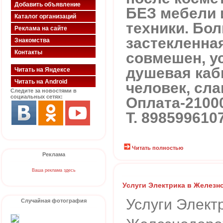
Добавить объявление
БЕЗ мебели 
Каталог организаций
техники. Бо
Реклама на сайте
застекленна
Знакомства
Контакты
совмешен, у
душевая каби
Читать на Яндексе
Читать на Android
человек, сла
Следите за новостями в
социальных сетях:
Оплата-2100
Т. 898599610
Читать полностью
Реклама
Ваша реклама здесь
Услуги Электрика в Желез
Услуги Элект
Случайная фотография