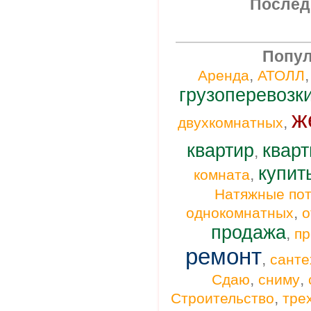
Послед
Попул
,
Аренда
АТОЛЛ
грузоперевозк
ж
,
двухкомнатных
квартир
кварт
,
купит
,
комната
Натяжные пот
,
однокомнатных
о
продажа
,
п
ремонт
,
санте
,
,
Сдаю
сниму
,
Строительство
тре