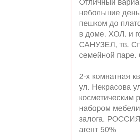
Отличный вариа
небольшие деньг
пешком до плат
в доме. ХОЛ. и г
САНУЗЕЛ, тв. С
семейной паре. 
2-х комнатная к
ул. Некрасова ул
косметическим 
набором мебели 
залога. РОССИ
агент 50%