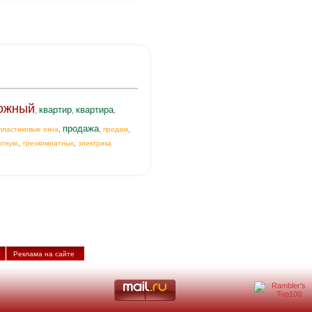
ожный
квартир
квартира
,
,
,
продажа
,
,
,
пластиковые окна
продам
,
,
атную
трехкомнатных
электрика
Реклама на сайте