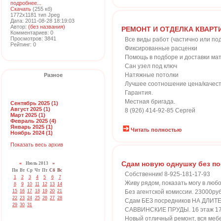
подробнее...
Скачать
(255 кб)
1772x1181 тип Jpeg
Дата: 2011-08-28 18:19:03
Автор:
(без названия)
РЕМОНТ И ОТДЕЛКА КВАРТ
Комментариев: 0
Просмотров: 3841
Все виды работ (частично или под
Рейтинг: 0
Фиксированные расценки
Помощь в подборе и доставки ма
Сан узел под ключ
Натяжные потолки
Разное
Лучшее соотношение цена/качест
Гарантия.
Местная бригада.
Сентябрь 2025 (1)
Август 2025 (1)
8 (926) 414-92-85 Сергей
Март 2025 (1)
Февраль 2025 (4)
Январь 2025 (1)
Читать полностью
Ноябрь 2024 (1)
Показать весь архив
Сдам новую однушку без по
«
Июль 2013
»
Пн
Вт
Ср
Чт
Пт
Сб
Вс
Собственник! 8-925-181-17-93
1
2
3
4
5
6
7
Живу рядом, показать могу в лю
8
9
10
11
12
13
14
15
16
17
18
19
20
21
Без агентской комиссии. 23000руб 
22
23
24
25
26
27
28
Сдам БЕЗ посредников НА ДЛИТЕЛ
29
30
31
САВВИНСКИЕ ПРУДЫ. 16 этаж 17-т
Новый отличный ремонт, вся ме