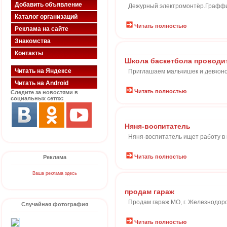
Добавить объявление
Дежурный электромонтёр.Граффик
Каталог организаций
Читать полностью
Реклама на сайте
Знакомства
Контакты
Школа баскетбола проводи
Читать на Яндексе
Приглашаем мальчишек и девчонок
Читать на Android
Читать полностью
Следите за новостями в
социальных сетях:
Няня-воспитатель
Няня-воспитатель ищет работу в
Читать полностью
Реклама
Ваша реклама здесь
продам гараж
Продам гараж МО, г. Железнодорож
Случайная фотография
Читать полностью