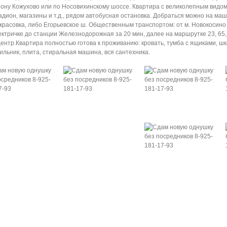
ону Кожухово или по Носовихинскому шоссе. Квартира с великолепным видом н
тадион, магазины и т.д., рядом автобусная остановка. Добраться можно на м
екрасовка, либо Егорьевское ш. Общественным транспортом: от м. Новокосино 
лектричке до станции Железнодорожная за 20 мин, далее на маршрутке 23, 65,
тр.Квартира полностью готова к проживанию: кровать, тумба с ящиками, шкаф
ильник, плита, стиральная машина, вся сантехника.