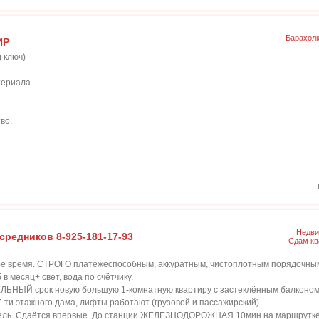
Барахол
ИР
 ключ)
териала
во.
Недви
средников 8-925-181-17-93
Сдам кв
бое время. СТРОГО платёжеспособным, аккуратным, чистоплотным порядочны
в месяц+ свет, вода по счётчику.
ЬНЫЙ срок новую большую 1-комнатную квартиру с застеклённым балконом 
и этажного дама, лифты работают (грузовой и пассажирский).
бель. Сдаётся впервые. До станции ЖЕЛЕЗНОДОРОЖНАЯ 10мин на маршрутке