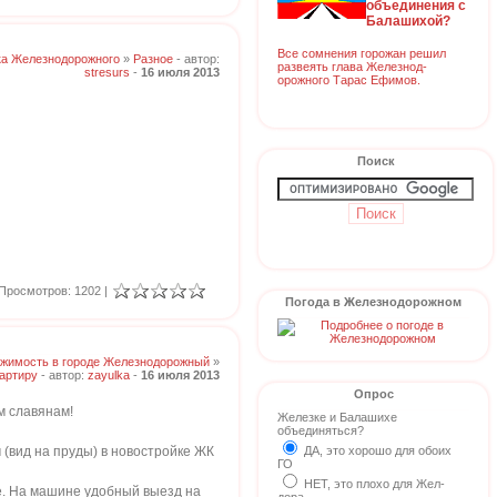
объединения с
Балашихой?
Все сомнения горожан решил
ка Железнодорожного
»
Разное
- автор:
развеять глава Железнод-
stresurs
-
16 июля 2013
орожного Тарас Ефимов.
Поиск
Просмотров: 1202 |
Погода в Железнодорожном
жимость в городе Железнодорожный
»
артиру
- автор:
zayulka
-
16 июля 2013
Опрос
м славянам!
Железке и Балашихе
объединяться?
(вид на пруды) в новостройке ЖК
ДА, это хорошо для обоих
ГО
НЕТ, это плохо для Жел-
. На машине удобный выезд на