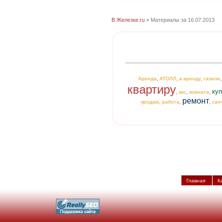
В Железке.ru
» Материалы за 16.07.2013
,
,
,
Аренда
АТОЛЛ
в аренду
газели
квартиру
куп
,
,
,
кис
комната
ремонт
,
,
,
продаю
работа
сан
Главная
К