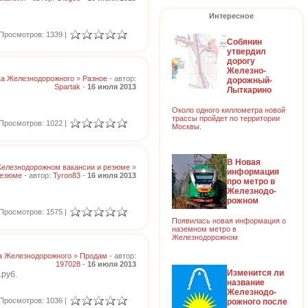
Интересное
Просмотров: 1339 |
Собянин
утвердил
дорогу
Железно-
ка Железнодорожного
»
Разное
- автор:
дорожный-
Spartak
-
16 июля 2013
Лыткарино
Около одного киллометра новой
трассы пройдет по территории
Просмотров: 1022 |
Москвы.
В Новая
Железнодорожном вакансии и резюме
»
информация
езюме
- автор:
Tyron83
-
16 июля 2013
про метро в
Железнодо-
рожном
Просмотров: 1575 |
Появилась новая информация о
наземном метро в
Железнодорожном
а Железнодорожного
»
Продам
- автор:
197028
-
16 июля 2013
Изменится ли
.руб.
название
Железнодо-
Просмотров: 1036 |
рожного после