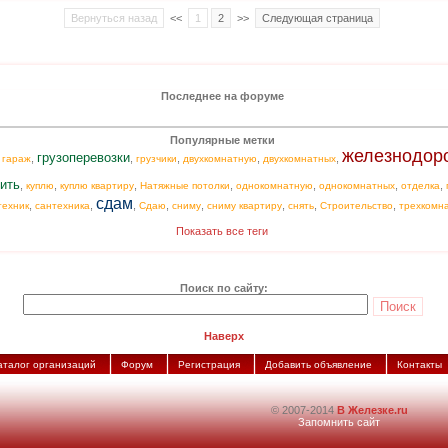
Вернуться назад
<<
1
2
>>
Следующая страница
Последнее на форуме
Популярные метки
железнодор
грузоперевозки
,
,
,
,
,
,
гараж
грузчики
двухкомнатную
двухкомнатных
ить
,
,
,
,
,
,
,
куплю
куплю квартиру
Натяжные потолки
однокомнатную
однокомнатных
отделка
сдам
,
,
,
,
,
,
,
,
техник
сантехника
Сдаю
сниму
сниму квартиру
снять
Строительство
трехкомн
Показать все теги
Поиск по сайту:
Наверх
аталог организаций
Форум
Регистрация
Добавить объявление
Контакты
© 2007-2014
В Железке.ru
Запомнить сайт