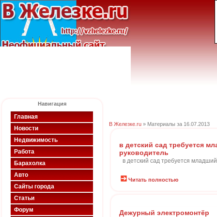
Навигация
Главная
В Железке.ru
» Материалы за 16.07.2013
Новости
Недвижимость
в детский сад требуется м
Работа
руководитель
в детский сад требуется младший
Барахолка
Авто
Читать полностью
Сайты города
Статьи
Форум
Дежурный электромонтёр