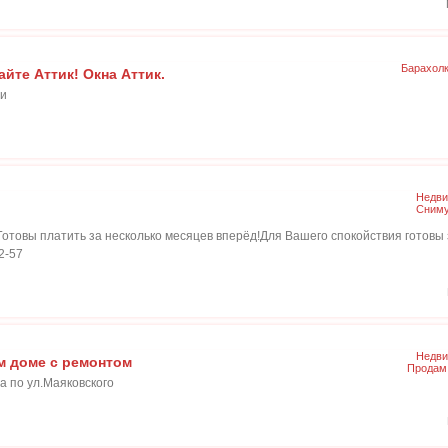
Барахол
айте Аттик! Окна Аттик.
зи
Недви
Сниму
отовы платить за несколько месяцев вперёд!Для Вашего спокойствия готовы 
2-57
Недви
м доме с ремонтом
Продам
а по ул.Маяковского