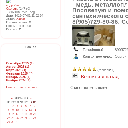
- медь, металлопл
подробнее...
Скачать
(247 кб)
Посоветую и помо
1080x1080 тип Jpeg
сантехнического 
Дата: 2021-07-01 11:32:14
Автор:
Admin
8(905)729-80-86. С
Комментариев: 0
Просмотров: 998
Рейтинг:
2
Разное
Телефон(ы)
:
890572
Контактное лицо
:
Сергей
Сентябрь 2025 (1)
Август 2025 (1)
Март 2025 (1)
(голосов: 1)
Февраль 2025 (4)
Вернуться назад
Январь 2025 (1)
Ноябрь 2024 (1)
Смотрите также:
Показать весь архив
«
Июль 2013
»
Пн
Вт
Ср
Чт
Пт
Сб
Вс
1
2
3
4
5
6
7
8
9
10
11
12
13
14
15
16
17
18
19
20
21
22
23
24
25
26
27
28
29
30
31