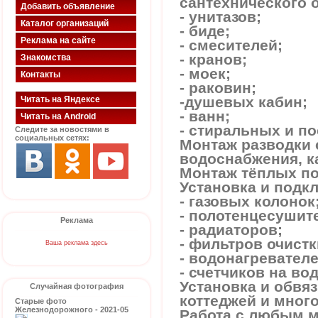
сантехнического 
Добавить объявление
- унитазов;
Каталог организаций
- биде;
Реклама на сайте
- смесителей;
- кранов;
Знакомства
- моек;
Контакты
- раковин;
-душевых кабин;
Читать на Яндексе
- ванн;
Читать на Android
- стиральных и п
Следите за новостями в
социальных сетях:
Монтаж разводки 
водоснабжения, к
Монтаж тёплых по
Установка и подк
- газовых колонок
- полотенцесушит
Реклама
- радиаторов;
- фильтров очистк
Ваша реклама здесь
- водонагревателе
- счетчиков на вод
Установка и обвя
Случайная фотография
коттеджей и много
Старые фото
Железнодорожного - 2021-05
Работа с любым 