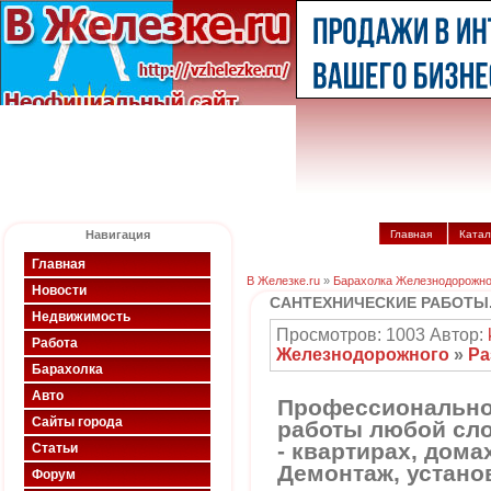
Навигация
Главная
Катал
Главная
В Железке.ru
»
Барахолка Железнодорожно
Новости
САНТЕХНИЧЕСКИЕ РАБОТЫ. 
Недвижимость
Просмотров: 1003 Автор:
Работа
Железнодорожного
»
Ра
Барахолка
Авто
Профессионально
Сайты города
работы любой сл
- квартирах, домах
Статьи
Демонтаж, устано
Форум