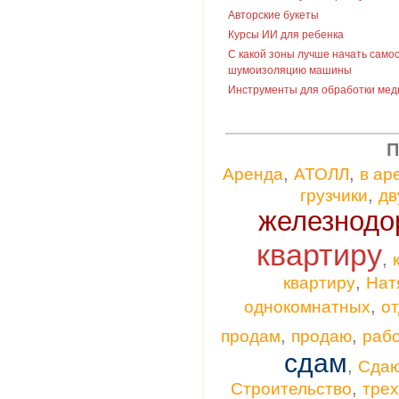
Авторские букеты
Курсы ИИ для ребенка
С какой зоны лучше начать само
шумоизоляцию машины
Инструменты для обработки мед
П
,
,
Аренда
АТОЛЛ
в ар
,
грузчики
дв
железнодо
квартиру
,
,
квартиру
Нат
,
однокомнатных
от
,
,
продам
продаю
раб
сдам
,
Сда
,
Строительство
тре