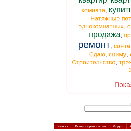
квартир
кварт
,
купит
,
комната
Натяжные пот
,
однокомнатных
о
продажа
,
п
ремонт
,
санте
,
,
Сдаю
сниму
,
Строительство
тре
Пока
Главная
Каталог организаций
Форум