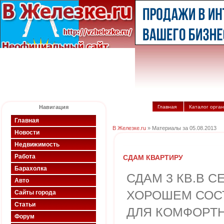
Навигация
Главная
Каталог орга
Главная
В Железке.ru
» Материалы за 05.08.2013
Новости
Недвижимость
Работа
СДАМ КВАРТИРУ
Барахолка
СДАМ 3 КВ.В С
Авто
ХОРОШЕМ СОС
Сайты города
Статьи
ДЛЯ КОМФОРТ
Форум