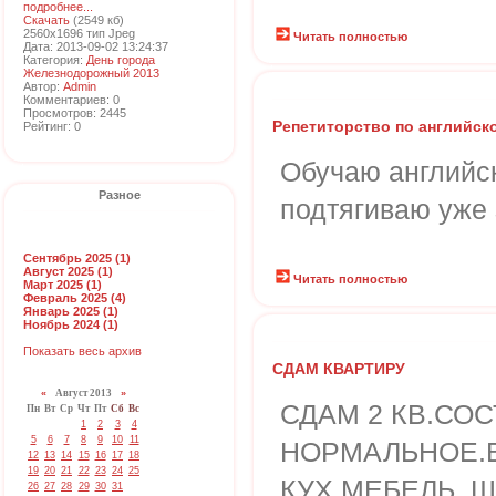
подробнее...
Скачать
(2549 кб)
2560x1696 тип Jpeg
Читать полностью
Дата: 2013-09-02 13:24:37
Категория:
День города
Железнодорожный 2013
Автор:
Admin
Комментариев: 0
Просмотров: 2445
Репетиторство по английск
Рейтинг: 0
Обучаю английс
Разное
подтягиваю уже
Сентябрь 2025 (1)
Август 2025 (1)
Читать полностью
Март 2025 (1)
Февраль 2025 (4)
Январь 2025 (1)
Ноябрь 2024 (1)
Показать весь архив
СДАМ КВАРТИРУ
«
Август 2013
»
СДАМ 2 КВ.СО
Пн
Вт
Ср
Чт
Пт
Сб
Вс
1
2
3
4
5
6
7
8
9
10
11
НОРМАЛЬНОЕ.
12
13
14
15
16
17
18
19
20
21
22
23
24
25
КУХ.МЕБЕЛЬ. 
26
27
28
29
30
31