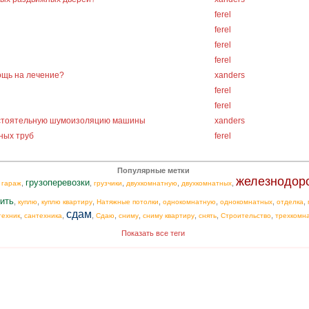
ferel
ferel
ferel
ferel
ощь на лечение?
xanders
ferel
ferel
остоятельную шумоизоляцию машины
xanders
ных труб
ferel
Популярные метки
железнодор
грузоперевозки
,
,
,
,
,
,
гараж
грузчики
двухкомнатную
двухкомнатных
ить
,
,
,
,
,
,
,
куплю
куплю квартиру
Натяжные потолки
однокомнатную
однокомнатных
отделка
сдам
,
,
,
,
,
,
,
,
техник
сантехника
Сдаю
сниму
сниму квартиру
снять
Строительство
трехкомн
Показать все теги