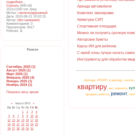
подробнее...
Скачать
(646 кб)
Аренда автомобиля
1511x1200 тип Jpeg
Метки:
г.железнодорожный
Комплект экипировки
Дата: 2010-06-21 15:02:15
Арматура СИП
Автор:
(без названия)
Комментариев: 0
Спортивная площадка
Просмотров: 5617
Рейтинг:
2
Можно ли получить срочную пом
Авторские букеты
Курсы ИИ для ребенка
Разное
С какой зоны лучше начать сам
Инструменты для обработки мед
Сентябрь 2025 (1)
Август 2025 (1)
Март 2025 (1)
Февраль 2025 (4)
,
,
,
Аренда
АТОЛЛ
в аренду
газели
Январь 2025 (1)
квартиру
Ноябрь 2024 (1)
куп
,
,
,
кис
комната
Показать весь архив
ремонт
,
,
,
продаю
работа
сан
«
Август 2013
»
Пн
Вт
Ср
Чт
Пт
Сб
Вс
1
2
3
4
5
6
7
8
9
10
11
12
13
14
15
16
17
18
19
20
21
22
23
24
25
26
27
28
29
30
31