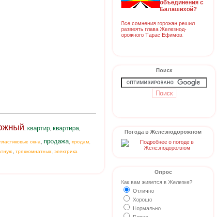
объединения с
Балашихой?
Все сомнения горожан решил
развеять глава Железнод-
орожного Тарас Ефимов.
Поиск
ожный
квартир
квартира
,
,
,
Погода в Железнодорожном
продажа
,
,
,
пластиковые окна
продам
,
,
атную
трехкомнатных
электрика
Опрос
Как вам живется в Железке?
Отлично
Хорошо
Нормально