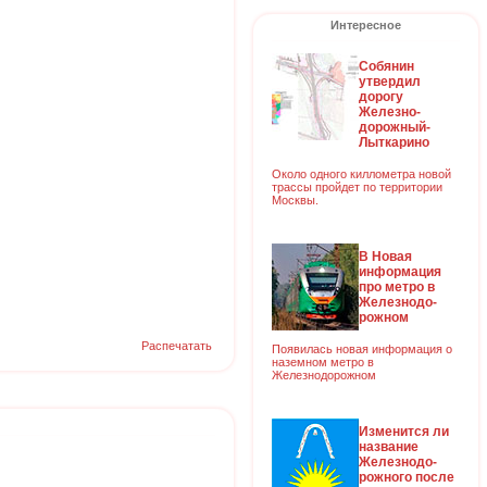
Интересное
Собянин
утвердил
дорогу
Железно-
дорожный-
Лыткарино
Около одного киллометра новой
трассы пройдет по территории
Москвы.
В Новая
информация
про метро в
Железнодо-
рожном
Распечатать
Появилась новая информация о
наземном метро в
Железнодорожном
Изменится ли
название
Железнодо-
рожного после