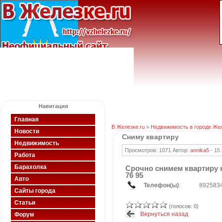
Навигация
Главная
В Железке.ru
»
Недвижимость в городе Же
Новости
Сниму квартиру
Недвижимость
Просмотров: 1071 Автор:
annika5
-
15
Работа
Барахолка
Срочно снимем квартиру 
76 95
Авто
Телефон(ы)
:
892583
Сайты города
Статьи
(голосов: 0)
Вернуться назад
Форум