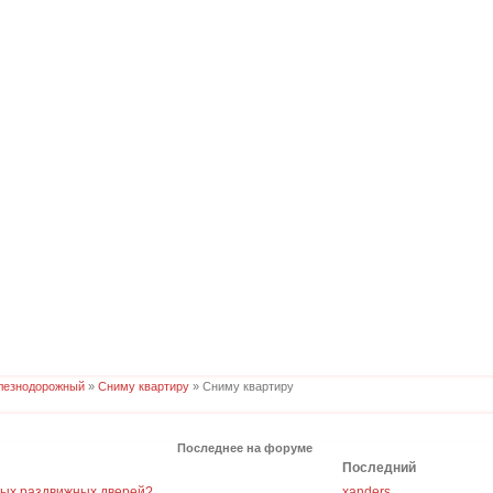
лезнодорожный
»
Сниму квартиру
» Сниму квартиру
Последнее на форуме
Последний
ных раздвижных дверей?
xanders