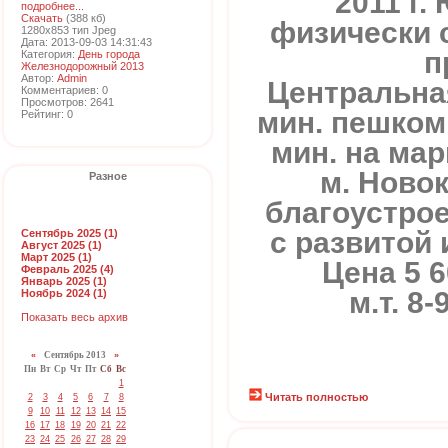
2011 г.
подробнее...
Скачать
(388 кб)
физически 
1280x853 тип Jpeg
Дата: 2013-09-03 14:31:43
п
Категория:
День города
Железнодорожный 2013
Автор:
Admin
Центральная
Комментариев: 0
Просмотров: 2641
мин. пешком 
Рейтинг: 0
мин. на ма
м. Ново
Разное
благоустро
с развитой
Сентябрь 2025 (1)
Август 2025 (1)
Март 2025 (1)
Цена 5 6
Февраль 2025 (4)
Январь 2025 (1)
м.т. 8
Ноябрь 2024 (1)
Показать весь архив
«
Сентябрь 2013
»
Пн
Вт
Ср
Чт
Пт
Сб
Вс
1
Читать полностью
2
3
4
5
6
7
8
9
10
11
12
13
14
15
16
17
18
19
20
21
22
23
24
25
26
27
28
29