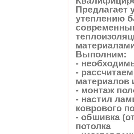
Квалифицир
Предлагает 
утеплению б
современны
теплоизоля
материалами
Выполним:
- необходим
- рассчитае
материалов 
- монтаж пол
- настил лам
коврового по
- обшивка (о
потолка