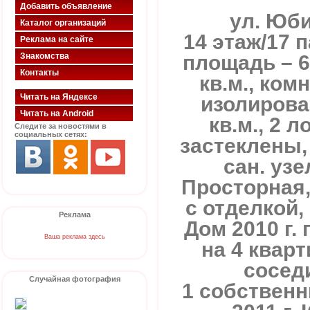
Добавить объявление
ул. Юби
Каталог организаций
14 этаж/17 
Реклама на сайте
площадь – 60
Знакомства
Контакты
кв.м., комн
Читать на Яндексе
изолирова
Читать на Android
кв.м., 2 л
Следите за новостями в
социальных сетях:
застеклены,
сан. уз
Просторная,
с отделкой,
Реклама
Дом 2010 г.
Ваша реклама здесь
на 4 квар
сосед
Случайная фотография
1 собственн