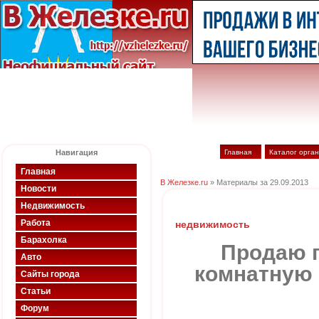
Навигация
Главная
Каталог орга
Главная
В Железке.ru
» Материалы за 29.09.2013
Новости
Недвижимость
Работа
недвижимость
Барахолка
Продаю 
Авто
комнатную 
Сайты города
Статьи
Форум