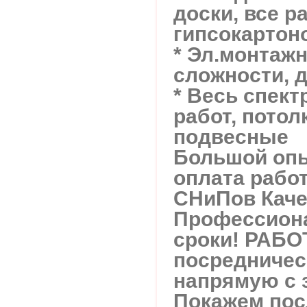
доски, все р
гипсокартон
* Эл.монтаж
сложности, 
* Весь спект
работ, потол
подвесные
Большой опы
оплата рабо
СНиПов Каче
Профессиона
сроки! РАБО
посредничес
напрямую с 
Покажем пос