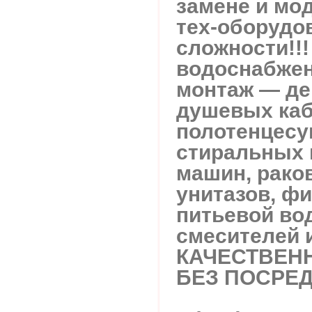
замене и мо
тех-оборудо
сложности!!!
водоснабжен
монтаж — де
душевых каб
полотенцесу
стиральных 
машин, рако
унитазов, ф
питьевой вод
смесителей и
КАЧЕСТВЕНН
БЕЗ ПОСРЕД