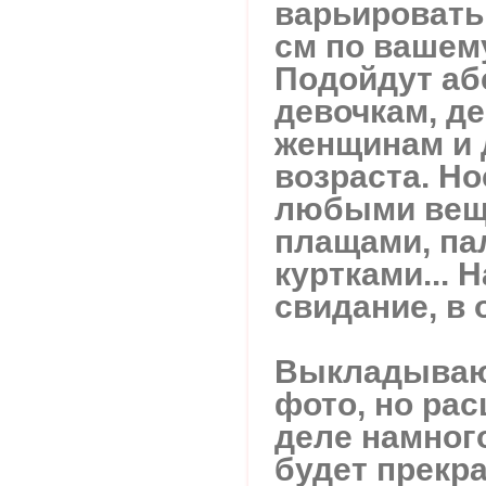
варьировать 
см по вашем
Подойдут аб
девочкам, д
женщинам и 
возраста. Но
любыми веща
плащами, пал
куртками... Н
свидание, в 
Выкладываю
фото, но рас
деле намног
будет прекр