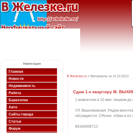
Навигация
Главная
В Железке.ru
» Материалы за 14.10.2013
Новости
Недвижимость
Сдам 1-к квартиру М. ВЫХ
Работа
1-комнатная в 10 мин. пешком до 
Барахолка
Авто
УЛ. Вишняковская. Рядом кинотеат
Сайты города
обсуждается. СРочно. пОказ в по 
Статьи
89166006712
Форум