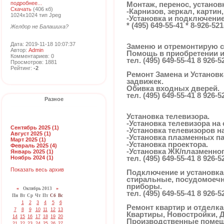
подробнее...
Монтаж, перенос, установ
Скачать
(406 кб)
-Карнизов, зеркал, картин
1024x1024 тип Jpeg
-Установка и подключени
* (495) 649-55-41 * 8-926-521
Желдор не Балашиха?
Дата: 2019-11-18 10:07:37
Заменю и отремонтирую с
Автор:
Admin
Помощь в приобретении и
Комментариев: 0
тел. (495) 649-55-41 8 926-5
Просмотров: 1881
Рейтинг:
-2
Ремонт Замена и Установк
задвижек.
Обивка входных дверей.
тел. (495) 649-55-41 8 926-5
Разное
Установка телевизора.
-Установка телевизора на 
Сентябрь 2025 (1)
-Установка телевизоров 
Август 2025 (1)
-Установка плазменных п
Март 2025 (1)
-Установка проектора.
Февраль 2025 (4)
-Установка ЖК/плазменног
Январь 2025 (1)
Ноябрь 2024 (1)
тел. (495) 649-55-41 8 926-5
Показать весь архив
Подключение и установка
стиральные, посудомоеч
приборы.
«
Октябрь 2013
»
тел. (495) 649-55-41 8 926-5
Пн
Вт
Ср
Чт
Пт
Сб
Вс
1
2
3
4
5
6
Ремонт квартир и отделк
7
8
9
10
11
12
13
Квартиры, Новостройки, 
14
15
16
17
18
19
20
Производственные помещ
21
22
23
24
25
26
27