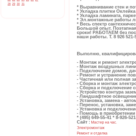
28
29
30
31
* Выравнивание стен и по
* Укладка плитки Оклейка
* Укладка ламината, парк
* Эл.монтажные работы л
* Весь спектр сантехниче
Большой опыт. Поэтапная
сроки! РАБОТАЕМ без пос
наши работы. Т. 8 926 521-
Выполню, квалифицирова
- Монтаж и ремонт электр
- Монтаж воздушных лини
- Подключение домов, дач,
- Ремонт и устранение по
- Частичная или полная з
- Сборка и монтаж электр
- Сборка и подключение 
- Устройство контура заз
- Ландшафтное освещение
- Установка, замена - авт
- Перенос, установка, зам
- Установка и подключен
- Помощь в приобретении
* (495) 649-55-41 * 8-926-521
Сайт :
Мастер на час.
Электромонтаж
Ремонт и отделка