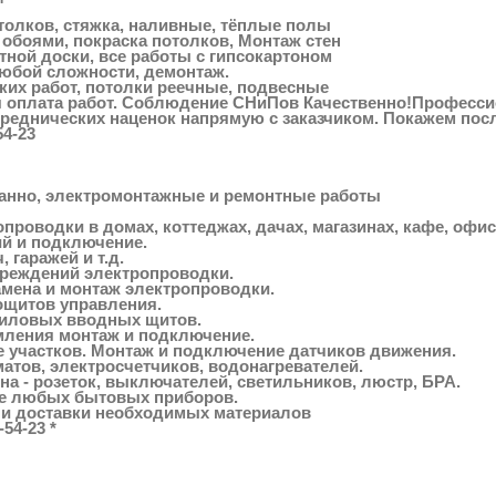
толков, стяжка, наливные, тёплые полы
 обоями, покраска потолков, Монтаж стен
етной доски, все работы с гипсокартоном
юбой сложности, демонтаж.
ских работ, потолки реечные, подвесные
 оплата работ. Соблюдение СНиПов Качественно!Професси
реднических наценок напрямую с заказчиком. Покажем пос
54-23
нно, электромонтажные и ремонтные работы
опроводки в домах, коттеджах, дачах, магазинах, кафе, офи
й и подключение.
 гаражей и т.д.
вреждений электропроводки.
амена и монтаж электропроводки.
ощитов управления.
силовых вводных щитов.
емления монтаж и подключение.
 участков. Монтаж и подключение датчиков движения.
оматов, электросчетчиков, водонагревателей.
ена - розеток, выключателей, светильников, люстр, БРА.
ие любых бытовых приборов.
 и доставки необходимых материалов
-54-23 *