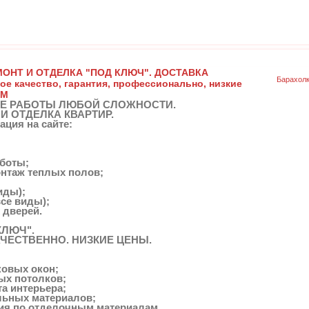
МОНТ И ОТДЕЛКА "ПОД КЛЮЧ". ДОСТАВКА
Барахол
 качество, гарантия, профессионально, низкие
OM
Е РАБОТЫ ЛЮБОЙ СЛОЖНОСТИ.
 ОТДЕЛКА КВАРТИР.
ция на сайте:
боты;
онтаж теплых полов;
иды);
все виды);
 дверей.
КЛЮЧ".
ЧЕСТВЕННО. НИЗКИЕ ЦЕНЫ.
ковых окон;
ных потолков;
та интерьера;
ельных материалов;
ия по отделочным материалам.