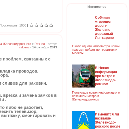
Интересное
Собянин
утвердил
дорогу
Просмотров: 1050 |
Железно-
дорожный-
Лыткарино
ка Железнодорожного
»
Разное
- автор:
Около одного киллометра новой
rsk-mv
-
14 октября 2013
трассы пройдет по территории
Москвы.
е проблем, связанных с
В Новая
окладка проводов,
информация
ора.
про метро в
Железнодо-
и сливов для раковин,
рожном
Появилась новая информация о
, врезка и замена замков в
наземном метро в
и .
Железнодорожном
о либо не работает,
весить телевизор,
Изменится ли
 вытяжку, смонтировать и
название
Железнодо-
рожного после