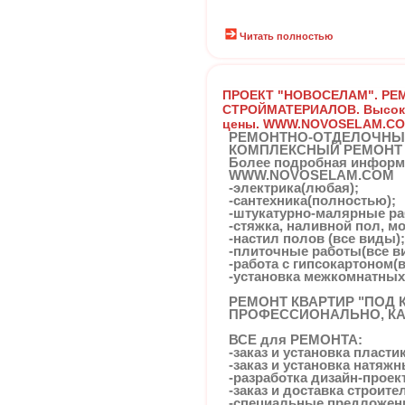
Читать полностью
ПРОЕКТ "НОВОСЕЛАМ". РЕ
СТРОЙМАТЕРИАЛОВ. Высокое
цены. WWW.NOVOSELAM.C
РЕМОНТНО-ОТДЕЛОЧНЫ
КОМПЛЕКСНЫЙ РЕМОНТ И
Более подробная информа
WWW.NOVOSELAM.COM
-электрика(любая);
-сантехника(полностью);
-штукатурно-малярные ра
-стяжка, наливной пол, м
-настил полов (все виды);
-плиточные работы(все в
-работа с гипсокартоном(
-установка межкомнатных
РЕМОНТ КВАРТИР "ПОД 
ПРОФЕССИОНАЛЬНО, КА
ВСЕ для РЕМОНТА:
-заказ и установка пласти
-заказ и установка натяж
-разработка дизайн-проек
-заказ и доставка строит
-специальные предложен