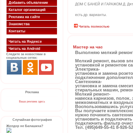
Добавить объявление
ДОМ С БАНЕЙ И ГАРАЖОМ.Д. Дятл
Каталог организаций
есть др. варианты.
Реклама на сайте
Знакомства
Читать полностью
Контакты
Читать на Яндексе
Мастер на час
Читать на Android
Выполняю мелкий ремон
Следите за новостями в
социальных сетях:
Мелкий ремонт, вызов эле
установкой и ремонтом са
Электрика-
установка и замена розет
подключение дополнитель
Сантехника-
установка и замена смеси
стиральных машин, ремон
Реклама
Мелкий ремонт-
навеска карнизов, полок,
Ваша реклама здесь
межкомнатных и входных 
Воспользовавшись услуга
Вы получаете комплексное
нужно починить сантехник
установить и подключить
Случайная фотография
подключить фильтр очистк
Желдор не Балашиха?
Тел. (495)649-55-41 8-926-5