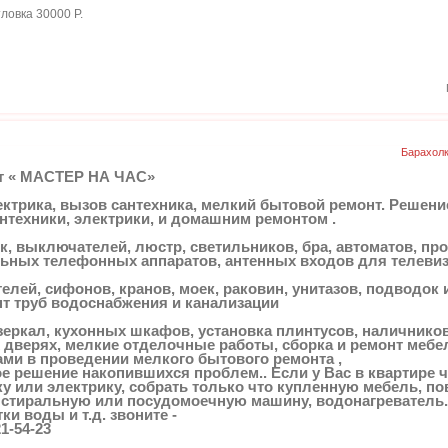
овка 30000 Р.
Барахол
т « МАСТЕР НА ЧАС»
ктрика, вызов сантехника, мелкий бытовой ремонт. Решени
нтехники, электрики, и домашним ремонтом .
ок, выключателей, люстр, светильников, бра, автоматов, пр
ных телефонных аппаратов, антенных входов для телевиз
телей, сифонов, кранов, моек, раковин, унитазов, подводок 
т труб водоснабжения и канализации
 зеркал, кухонных шкафов, установка плинтусов, наличников
дверях, мелкие отделочные работы, сборка и ремонт мебел
ми в проведении мелкого бытового ремонта ,
 решение накопившихся проблем.. Если у Вас в квартире чт
у или электрику, собрать только что купленную мебель, по
 стиральную или посудомоечную машину, водонагреватель.
и воды и т.д. звоните -
21-54-23