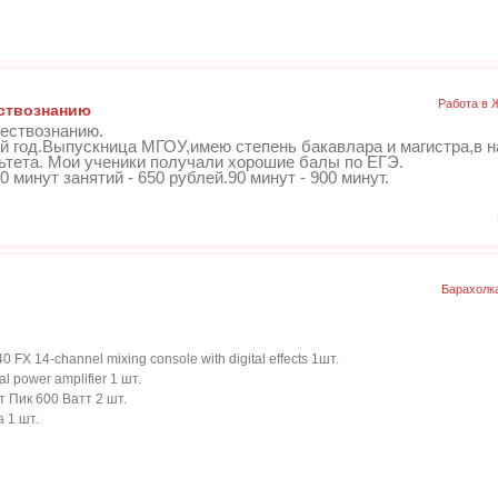
Работа в 
ествознанию
ществознанию.
й год.Выпускница МГОУ,имею степень бакавлара и магистра,в 
тета. Мои ученики получали хорошие балы по ЕГЭ.
 минут занятий - 650 рублей.90 минут - 900 минут.
Барахолк
FX 14-channel mixing console with digital effects 1шт.
l power amplifier 1 шт.
 Пик 600 Ватт 2 шт.
 1 шт.