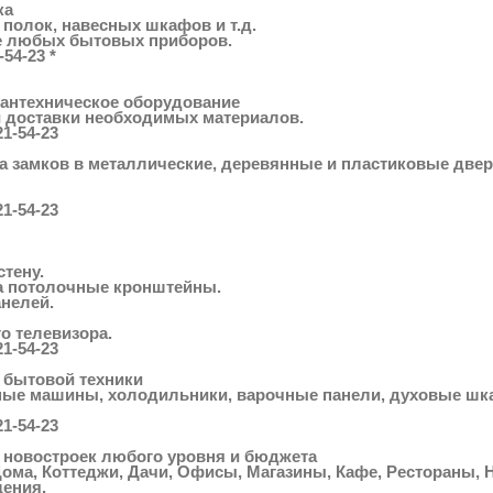
ка
, полок, навесных шкафов и т.д.
е любых бытовых приборов.
-54-23 *
антехническое оборудование
 доставки необходимых материалов.
21-54-23
а замков в металлические, деревянные и пластиковые двери
21-54-23
стену.
на потолочные кронштейны.
анелей.
о телевизора.
21-54-23
 бытовой техники
ные машины, холодильники, варочные панели, духовые шк
21-54-23
а новостроек любого уровня и бюджета
Дома, Коттеджи, Дачи, Офисы, Магазины, Кафе, Рестораны,
ения.