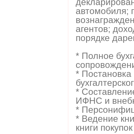
декларирован
автомобиля; 
вознагражден
агентов; дох
порядке даре
* Полное бух
сопровожден
* Постановка
бухгалтерског
* Составление
ИФНС и внеб
* Персонифи
* Ведение кни
книги покупок