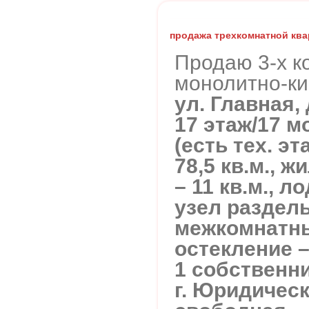
продажа трехкомнатной кв
Продаю 3-х к
монолитно-ки
ул. Главная, д
17 этаж/17 
(есть тех. э
78,5 кв.м., ж
– 11 кв.м., л
узел раздел
межкомнатны
остекление –
1 собственни
г. Юридичес