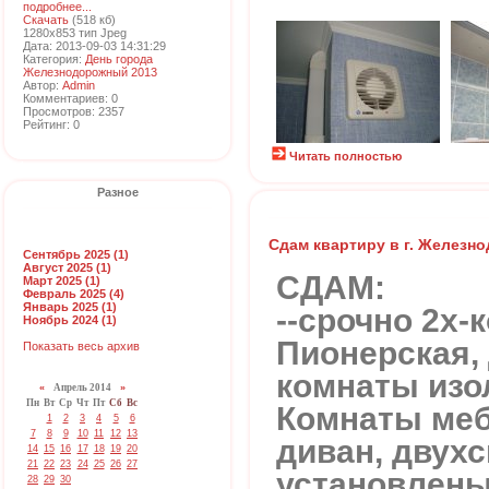
подробнее...
Скачать
(518 кб)
1280x853 тип Jpeg
Дата: 2013-09-03 14:31:29
Категория:
День города
Железнодорожный 2013
Автор:
Admin
Комментариев: 0
Просмотров: 2357
Рейтинг: 0
Читать полностью
Разное
Сдам квартиру в г. Железн
Сентябрь 2025 (1)
Август 2025 (1)
СДАМ:
Март 2025 (1)
Февраль 2025 (4)
Январь 2025 (1)
--срочно 2х-к
Ноябрь 2024 (1)
Пионерская, д
Показать весь архив
комнаты изо
«
Апрель 2014
»
Пн
Вт
Ср
Чт
Пт
Сб
Вс
Комнаты меб
1
2
3
4
5
6
7
8
9
10
11
12
13
диван, двухс
14
15
16
17
18
19
20
21
22
23
24
25
26
27
установлены
28
29
30