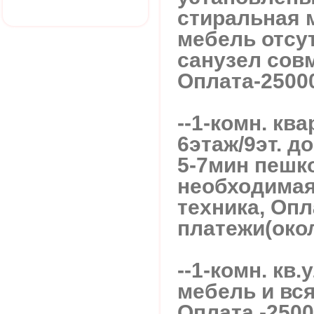
стиральная 
мебель отсут
санузел сов
Оплата-25000
--1-комн. кв
6этаж/9эт. до
5-7мин пешко
необходимая
техника, Оп
платежи(окол
--1-комн. кв
мебель и вся
Оплата -2500