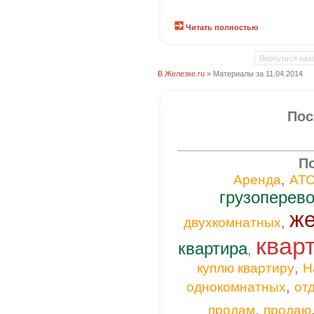
Читать полностью
Вернуться наз
В Железке.ru
» Материалы за 11.04.2014
Пос
П
,
Аренда
АТ
грузоперево
же
,
двухкомнатных
квар
квартира
,
,
куплю квартиру
Н
,
однокомнатных
от
,
продам
продаю