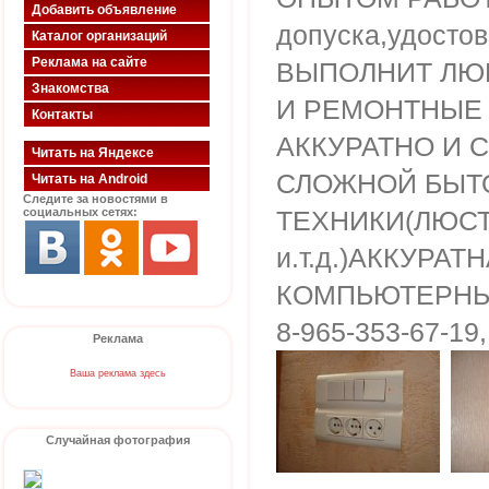
Добавить объявление
допуска,удостов
Каталог организаций
Реклама на сайте
ВЫПОЛНИТ ЛЮ
Знакомства
И РЕМОНТНЫЕ 
Контакты
АККУРАТНО И 
Читать на Яндексе
СЛОЖНОЙ БЫТ
Читать на Android
Следите за новостями в
социальных сетях:
ТЕХНИКИ(ЛЮС
и.т.д.)АККУРАТ
КОМПЬЮТЕРНЫХ 
8-965-353-67-19,
Реклама
Ваша реклама здесь
Случайная фотография