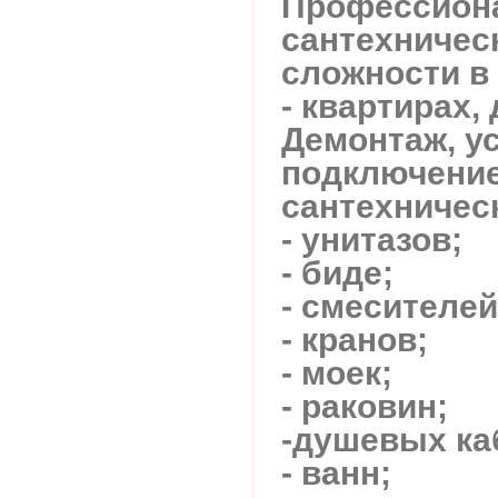
Профессион
сантехничес
сложности в
- квартирах,
Демонтаж, у
подключени
сантехничес
- унитазов;
- биде;
- смесителей
- кранов;
- моек;
- раковин;
-душевых ка
- ванн;