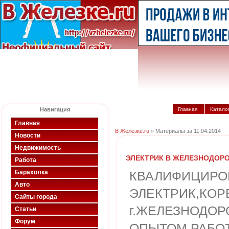
Навигация
Главная
Катало
Главная
В Железке.ru
» Материалы за 11.04.2014
Новости
Недвижимость
ЭЛЕКТРИК В ЖЕЛЕЗНОДОР
Работа
Барахолка
КВАЛИФИЦИРО
Авто
ЭЛЕКТРИК,КОР
Сайты города
г.ЖЕЛЕЗНОДО
Статьи
Форум
ОПЫТОМ РАБОТЫ(