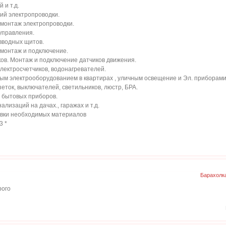
 и т.д.
ий электропроводки.
 монтаж электропроводки.
управления.
вводных щитов.
 монтаж и подключение.
ов. Монтаж и подключение датчиков движения.
 электросчетчиков, водонагревателей.
м электрооборудованием в квартирах , уличным освещение и Эл. приборами. 
озеток, выключателей, светильников, люстр, БРА.
х бытовых приборов.
ализаций на дачах., гаражах и т.д.
авки необходимых материалов
3 *
Барахолк
рого