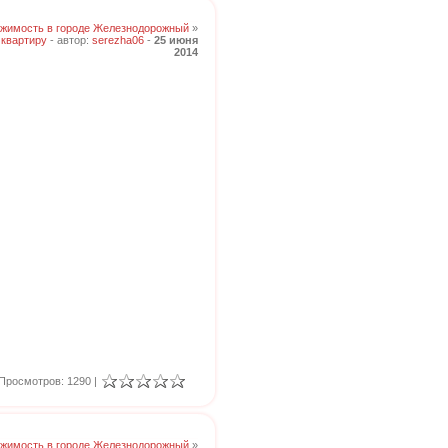
жимость в городе Железнодорожный
»
квартиру
- автор:
serezha06
-
25 июня
2014
Просмотров: 1290 |
жимость в городе Железнодорожный
»