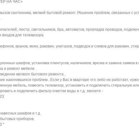
ТЕР НА ЧАС»
 вызов сантехника, мелкий бытовой ремонт. Решение проблем, связанных с ус
.
лючателей, люстр, светильников, бра, автоматов, прокладка проводов, подкл
 входов для телевизора.
ифонов, кранов, моек, раковин, унитазов, подводок и сливов для раковин, ст
 кухонных шкафов, установка плинтусов, наличников, врезка и замена замков 
а и ремонт мебели .
ведении мелкого бытового ремонта ,
е накопившихся проблем.. Если у Вас в квартире что либо не работает, нужн
упленную мебель, повесить телевизор, установить и подключить стиральную и
ровать и подключить фильтр очистки воды и т.д. звоните -
-23
 навесных шкафов и т.д.
 бытовых приборов.
3 *