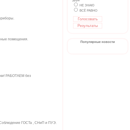
дора
НЕ ЗНАЮ
ВСЁ РАВНО
приборы.
енные помещения.
Популярные новости
оки! РАБОТАЕМ без
. Соблюдение ГОСТа , СНиП и ПУЭ.