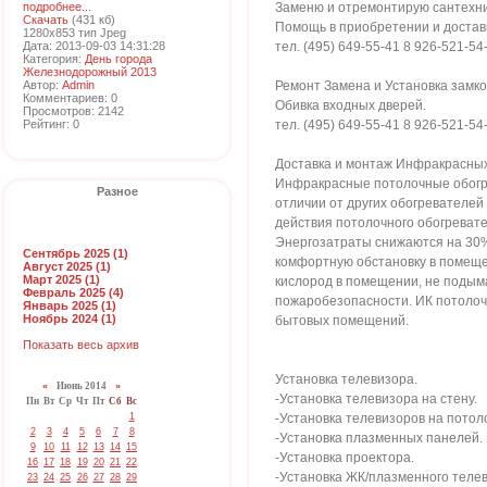
подробнее...
Заменю и отремонтирую сантехн
Скачать
(431 кб)
Помощь в приобретении и достав
1280x853 тип Jpeg
Дата: 2013-09-03 14:31:28
тел. (495) 649-55-41 8 926-521-54
Категория:
День города
Железнодорожный 2013
Автор:
Admin
Ремонт Замена и Установка замко
Комментариев: 0
Обивка входных дверей.
Просмотров: 2142
Рейтинг: 0
тел. (495) 649-55-41 8 926-521-54
Доставка и монтаж Инфракрасны
Инфракрасные потолочные обогре
Разное
отличии от других обогревателей
действия потолочного обогреват
Энергозатраты снижаются на 30%
Сентябрь 2025 (1)
комфортную обстановку в помещен
Август 2025 (1)
Март 2025 (1)
кислород в помещении, не подым
Февраль 2025 (4)
пожаробезопасности. ИК потолочн
Январь 2025 (1)
Ноябрь 2024 (1)
бытовых помещений.
Показать весь архив
Установка телевизора.
«
Июнь 2014
»
-Установка телевизора на стену.
Пн
Вт
Ср
Чт
Пт
Сб
Вс
1
-Установка телевизоров на пото
2
3
4
5
6
7
8
-Установка плазменных панелей.
9
10
11
12
13
14
15
-Установка проектора.
16
17
18
19
20
21
22
-Установка ЖК/плазменного теле
23
24
25
26
27
28
29