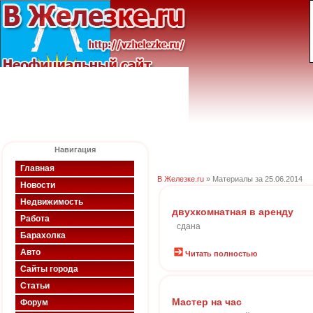
Навигация
Главная
В Железке.ru
» Материалы за 25.06.2014
Новости
Недвижимость
двухкомнатная в аренду
Работа
сдана
Барахолка
Авто
Читать полностью
Сайты города
Статьи
Мастер на час
Форум