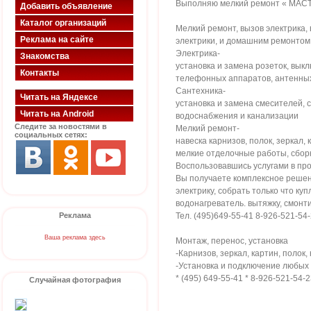
Выполняю мелкий ремонт « МАС
Добавить объявление
Каталог организаций
Мелкий ремонт, вызов электрика,
Реклама на сайте
электрики, и домашним ремонтом 
Электрика-
Знакомства
установка и замена розеток, вык
Контакты
телефонных аппаратов, антенных
Сантехника-
Читать на Яндексе
установка и замена смесителей, с
Читать на Android
водоснабжения и канализации
Следите за новостями в
Мелкий ремонт-
социальных сетях:
навеска карнизов, полок, зеркал,
мелкие отделочные работы, сборк
Воспользовавшись услугами в про
Вы получаете комплексное решени
электрику, собрать только что к
водонагреватель. вытяжку, смонти
Реклама
Тел. (495)649-55-41 8-926-521-54
Ваша реклама здесь
Монтаж, перенос, установка
-Карнизов, зеркал, картин, полок,
-Установка и подключение любых
* (495) 649-55-41 * 8-926-521-54-2
Случайная фотография