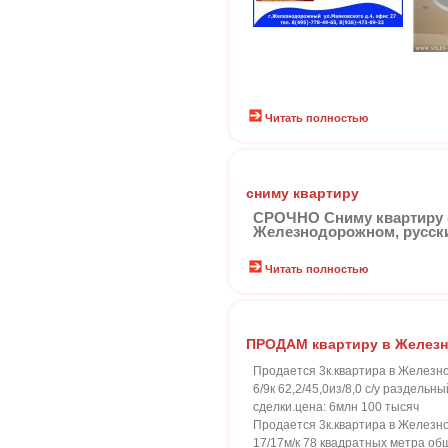
Читать полностью
сниму квартиру
СРОЧНО Сниму квартиру ( 
Железнодорожном, русские
Читать полностью
ПРОДАМ квартиру в Желез
Продается 3к.квартира в Железн
6/9к 62,2/45,0из/8,0 с/у раздел
сделки.цена: 6млн 100 тысяч
Продается 3к.квартира в Железн
17/17м/к 78 квадратных метра об