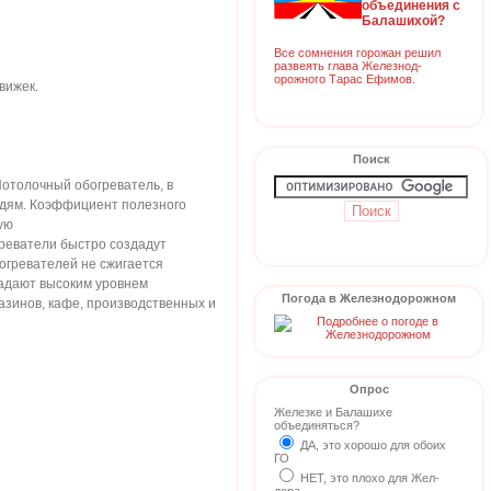
объединения с
Балашихой?
Все сомнения горожан решил
развеять глава Железнод-
орожного Тарас Ефимов.
вижек.
Поиск
отолочный обогреватель, в
людям. Коэффициент полезного
ую
реватели быстро создадут
огревателей не сжигается
ладают высоким уровнем
Погода в Железнодорожном
азинов, кафе, производственных и
Опрос
Железке и Балашихе
объединяться?
ДА, это хорошо для обоих
ГО
НЕТ, это плохо для Жел-