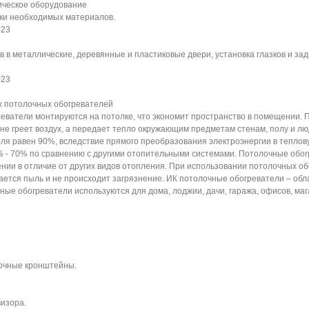
ическое оборудование
ки необходимых материалов.
-23
в в металлические, деревянные и пластиковые двери, установка глазков и зад
-23
х потолочных обогревателей
ватели монтируются на потолке, что экономит пространство в помещении. П
 не греет воздух, а передает тепло окружающим предметам стенам, полу и 
еля равен 90%, вследствие прямого преобразования электроэнергии в теплов
 - 70% по сравнению с другими отопительными системами. Потолочные обог
ии в отличие от других видов отопления. При использовании потолочных об
ается пыль и не происходит загрязнение. ИК потолочные обогреватели – об
ые обогреватели используются для дома, лоджии, дачи, гаража, офисов, маг
лочные кронштейны.
визора.