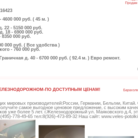
Продам 
16423
 4600 000 руб. ( 45 м. )
. 22 - 5150 000 руб.
д. 18 - 6900 000 руб.
- 8350 000 руб.
0 000 руб. ( Все удобства )
ого - 760 000 руб.
аничная д. 40 - 6700 000 руб. ( 92.4 м. ) Евро ремонт.
ЖЕЛЕЗНОДОРОЖНОМ-ПО ДОСТУПНЫМ ЦЕНАМ!
Барахолк
их мировых производителей:России, Германии, Бельгии, Китай.
получите самое выгодное ценовое предложение, с высоким каче
ов уже более 5 лет. г.Железнодорожный ул. Маяковского д.4, э
(495)-778-49-65 тел:8(926)-473-89-32 Наш сайт: www.veles-potolki.