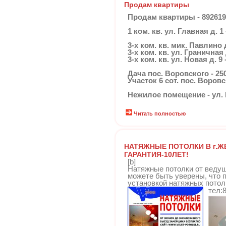
Продам квартиры
Продам квартиры - 892619
1 ком. кв. ул. Главная д. 1 -
3-х ком. кв. мик. Павлино д
3-х ком. кв. ул. Граничная 
3-х ком. кв. ул. Новая д. 9 
Дача пос. Воровского - 250
Участок 6 сот. пос. Воровск
Нежилое помещение - ул. Гр
Читать полностью
НАТЯЖНЫЕ ПОТОЛКИ В г.
ГАРАНТИЯ-10ЛЕТ!
[b]
Натяжные потолки от ведущ
можете быть уверены, что 
установкой натяжных потолк
тел:8