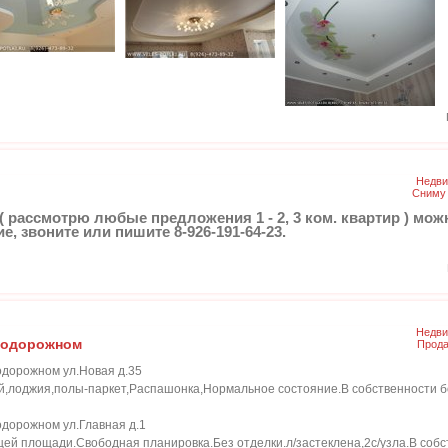
Недви
Сниму 
рассмотрю любые предложения 1 - 2, 3 ком. квартир ) можн
, звоните или пишите 8-926-191-64-23.
Недви
нодорожном
Прода
одорожном ул.Новая д.35
ьный,лоджия,полы-паркет,Распашонка,Нормальное состояние.В собственности б
одорожном ул.Главная д.1
щей площади.Свободная планировка.Без отделки.л/застеклена,2с/узла.В собс