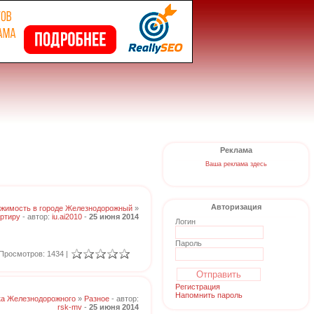
Реклама
Ваша реклама здесь
Авторизация
жимость в городе Железнодорожный
»
ртиру
- автор:
iu.ai2010
-
25 июня 2014
Логин
Пароль
Просмотров: 1434 |
Регистрация
Напомнить пароль
ка Железнодорожного
»
Разное
- автор:
rsk-mv
-
25 июня 2014