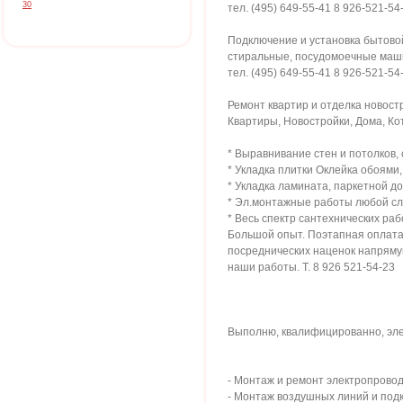
30
тел. (495) 649-55-41 8 926-521-54
Подключение и установка бытово
стиральные, посудомоечные маши
тел. (495) 649-55-41 8 926-521-54
Ремонт квартир и отделка новост
Квартиры, Новостройки, Дома, К
* Выравнивание стен и потолков,
* Укладка плитки Оклейка обоями,
* Укладка ламината, паркетной до
* Эл.монтажные работы любой сл
* Весь спектр сантехнических ра
Большой опыт. Поэтапная оплат
посреднических наценок напряму
наши работы. Т. 8 926 521-54-23
Выполню, квалифицированно, эл
- Монтаж и ремонт электропровод
- Монтаж воздушных линий и под