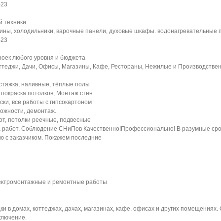
-23
й техники
ны, холодильники, варочные панели, духовые шкафы. водонагревательные 
-23
роек любого уровня и бюджета
оттеджи, Дачи, Офисы, Магазины, Кафе, Рестораны, Нежилые и Производств
 стяжка, наливные, тёплые полы
 покраска потолков, Монтаж стен
ски, все работы с гипсокартоном
ожности, демонтаж.
бот, потолки реечные, подвесные
а работ. Соблюдение СНиПов Качественно!Профессионально! В разумные ср
ю с заказчиком. Покажем последние
ектромонтажные и ремонтные работы
ки в домах, коттеджах, дачах, магазинах, кафе, офисах и других помещениях
ключение.