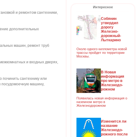
Интересное
тановкой и ремонтом сантехники,
Собянин
утвердил
дорогу
ючение дополнительных
Железно-
дорожный-
Лыткарино
иральных машин, ремонт труб
Около одного киллометра новой
трассы пройдет по территории
Москвы.
в межкомнатных и входных дверях,
В Новая
информация
о починить сантехнику или
про метро в
ли посудомоечную машину,
Железнодо-
рожном
Появилась новая информация о
наземном метро в
Железнодорожном
Изменится ли
название
Железнодо-
рожного после