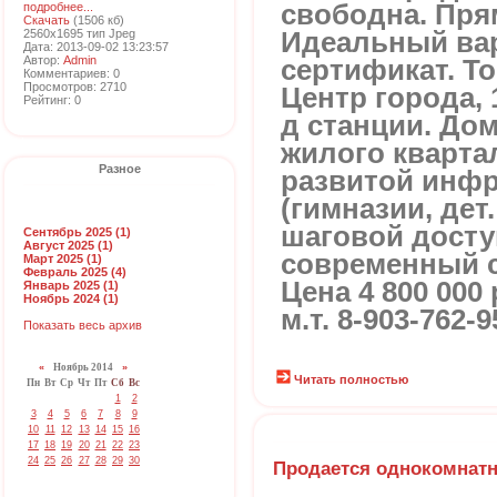
свободна. Пря
подробнее...
Скачать
(1506 кб)
2560x1695 тип Jpeg
Идеальный вар
Дата: 2013-09-02 13:23:57
Автор:
Admin
сертификат. То
Комментариев: 0
Просмотров: 2710
Центр города, 
Рейтинг: 0
д станции. До
жилого кварта
Разное
развитой инфр
(гимназии, дет.
шаговой досту
Сентябрь 2025 (1)
Август 2025 (1)
современный с
Март 2025 (1)
Февраль 2025 (4)
Цена 4 800 000
Январь 2025 (1)
Ноябрь 2024 (1)
м.т. 8-903-762-9
Показать весь архив
«
Ноябрь 2014
»
Читать полностью
Пн
Вт
Ср
Чт
Пт
Сб
Вс
1
2
3
4
5
6
7
8
9
10
11
12
13
14
15
16
17
18
19
20
21
22
23
24
25
26
27
28
29
30
Продается однокомнатн