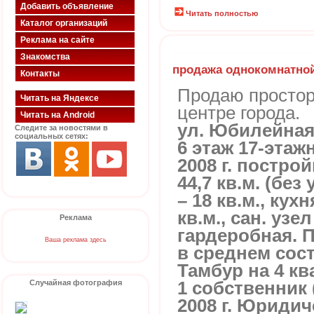
Добавить объявление
Читать полностью
Каталог организаций
Реклама на сайте
Знакомства
продажа однокомнатно
Контакты
Продаю простор
Читать на Яндексе
центре города.
Читать на Android
ул. Юбилейная, 
Следите за новостями в
социальных сетях:
6 этаж 17-эта
2008 г. постр
44,7 кв.м. (без
– 18 кв.м., кухн
кв.м., сан. уз
Реклама
гардеробная. 
Ваша реклама здесь
в среднем сост
Тамбур на 4 кв
Случайная фотография
1 собственник
2008 г. Юриди