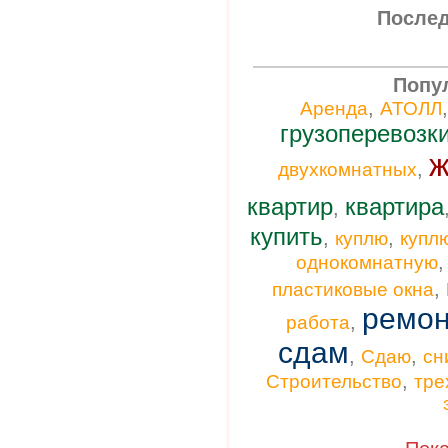
Послед
Попу
,
Аренда
АТОЛЛ
грузоперевозк
ж
,
двухкомнатных
квартир
квартира
,
купить
,
,
куплю
купл
однокомнатную
,
пластиковые окна
ремон
,
работа
сдам
,
,
Сдаю
сн
,
Строительство
тре