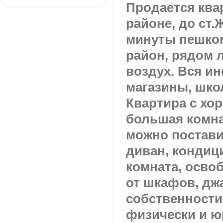
Продается ква
районе, до ст
минуты пешком
район, рядом л
воздух. Вся и
магазины, школ
Квартира с хо
большая комнат
можно постави
диван, кондиц
комната, осво
от шкафов, джа
собственности 
физически и ю