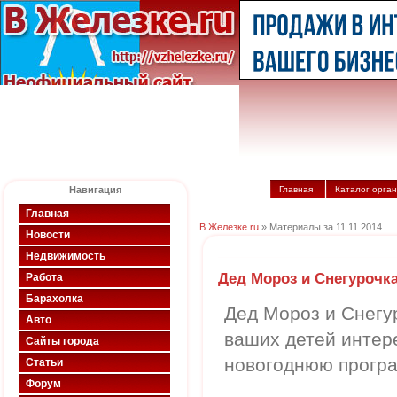
Навигация
Главная
Каталог орга
Главная
В Железке.ru
» Материалы за 11.11.2014
Новости
Недвижимость
Дед Мороз и Снегурочка
Работа
Барахолка
Дед Мороз и Снегур
Авто
ваших детей интер
Сайты города
новогоднюю програ
Статьи
Форум