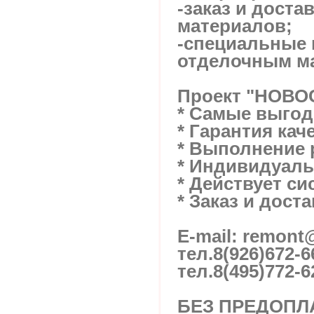
-заказ и доста
материалов;
-специальные 
отделочным м
Проект "НОВ
* Самые выго
* Гарантия кач
* Выполнение 
* Индивидуал
* Действует си
* Заказ и дост
E-mail: remon
тел.
8(926)672-6
тел.
8(495)772-6
БЕЗ ПРЕДОПЛА