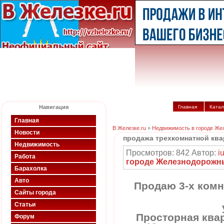
Навигация
Главная
Катал
Главная
В Железке.ru
»
Недвижимость в городе Же
Новости
продажа трехкомнатной кв
Недвижимость
Просмотров: 842 Автор:
i
Работа
городе Железнодорожн
Барахолка
Авто
Продаю 3-х комн
Сайты города
Статьи
Просторная ква
Форум