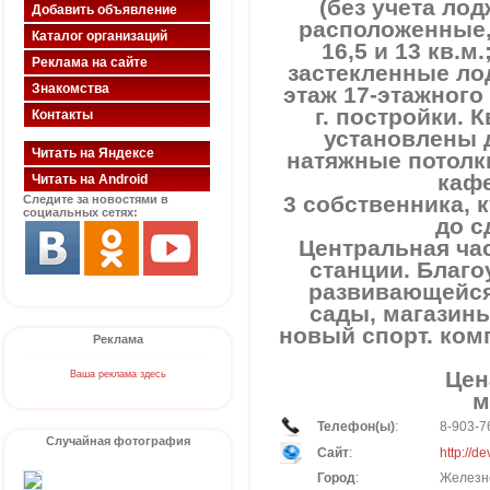
(без учета ло
Добавить объявление
расположенные,
Каталог организаций
16,5 и 13 кв.м.
Реклама на сайте
застекленные лод
Знакомства
этаж 17-этажного
г. постройки. 
Контакты
установлены 
Читать на Яндексе
натяжные потолки
кафе
Читать на Android
3 собственника, 
Следите за новостями в
социальных сетях:
до с
Центральная час
станции. Благ
развивающейся
сады, магазины
новый спорт. ком
Реклама
Цен
Ваша реклама здесь
м
Телефон(ы)
:
8-903-7
Случайная фотография
Сайт
:
http://de
Город
:
Железн