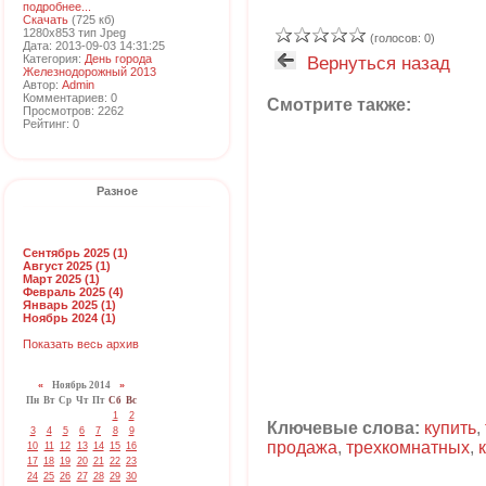
подробнее...
Скачать
(725 кб)
1280x853 тип Jpeg
(голосов: 0)
Дата: 2013-09-03 14:31:25
Категория:
День города
Вернуться назад
Железнодорожный 2013
Автор:
Admin
Комментариев: 0
Смотрите также:
Просмотров: 2262
Рейтинг: 0
Разное
Сентябрь 2025 (1)
Август 2025 (1)
Март 2025 (1)
Февраль 2025 (4)
Январь 2025 (1)
Ноябрь 2024 (1)
Показать весь архив
«
Ноябрь 2014
»
Пн
Вт
Ср
Чт
Пт
Сб
Вс
1
2
Ключевые слова:
купить
,
3
4
5
6
7
8
9
продажа
,
трехкомнатных
,
10
11
12
13
14
15
16
17
18
19
20
21
22
23
24
25
26
27
28
29
30