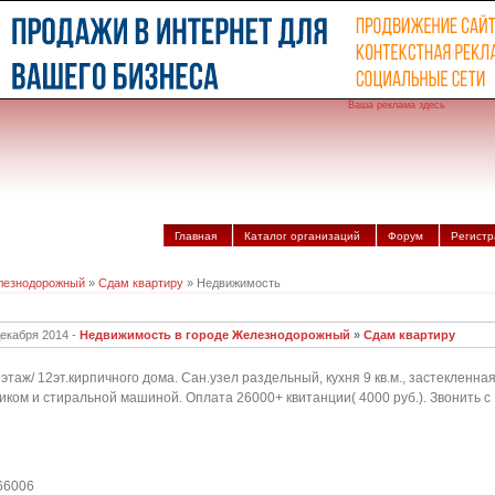
Ваша реклама здесь
Главная
Каталог организаций
Форум
Регистр
лезнодорожный
»
Сдам квартиру
» Недвижимость
декабря 2014 -
Недвижимость в городе Железнодорожный
»
Сдам квартиру
, 9этаж/ 12эт.кирпичного дома. Сан.узел раздельный, кухня 9 кв.м., застекле
ком и стиральной машиной. Оплата 26000+ квитанции( 4000 руб.). Звонить с 1
66006