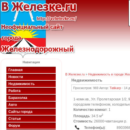
Навигация
Главная
В Железке.ru
»
Недвижимость в городе Же
Новости
Недвижимость
Недвижимость
Просмотров: 969 Автор:
Tatikarp
-
14 
Работа
Барахолка
1-комн.кв., Ул. Пролетарская 1/2
городским телефоном, холодильни
Авто
Количество комнат
: 1
Сайты города
2
Площадь
: 34.5 м
Статьи
Стоимость
: 26000+квитанции р.
Форум
Телефон(ы)
:
890396