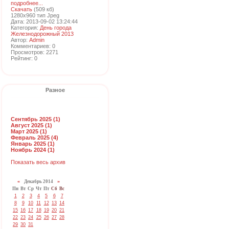
подробнее...
Скачать
(509 кб)
1280x960 тип Jpeg
Дата: 2013-09-02 13:24:44
Категория:
День города
Железнодорожный 2013
Автор:
Admin
Комментариев: 0
Просмотров: 2271
Рейтинг: 0
Разное
Сентябрь 2025 (1)
Август 2025 (1)
Март 2025 (1)
Февраль 2025 (4)
Январь 2025 (1)
Ноябрь 2024 (1)
Показать весь архив
«
Декабрь 2014
»
Пн
Вт
Ср
Чт
Пт
Сб
Вс
1
2
3
4
5
6
7
8
9
10
11
12
13
14
15
16
17
18
19
20
21
22
23
24
25
26
27
28
29
30
31