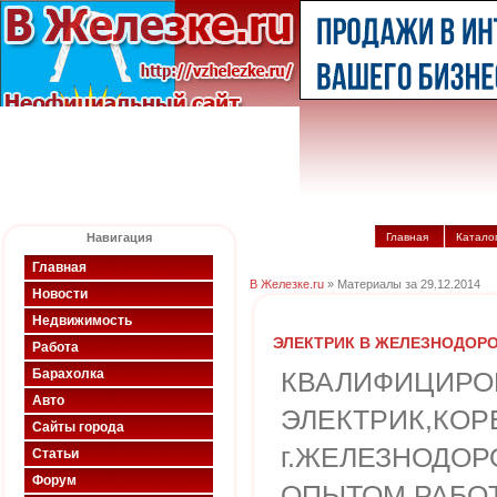
Навигация
Главная
Катало
Главная
В Железке.ru
» Материалы за 29.12.2014
Новости
Недвижимость
ЭЛЕКТРИК В ЖЕЛЕЗНОДОР
Работа
Барахолка
КВАЛИФИЦИРО
Авто
ЭЛЕКТРИК,КОР
Сайты города
г.ЖЕЛЕЗНОДО
Статьи
Форум
ОПЫТОМ РАБОТЫ(