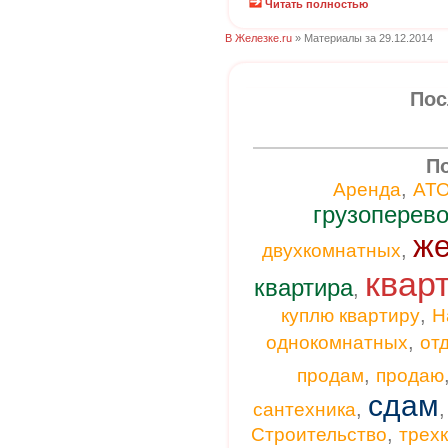
Читать полностью
В Железке.ru
» Материалы за 29.12.2014
Пос
П
,
Аренда
АТ
грузоперево
же
,
двухкомнатных
квар
квартира
,
,
куплю квартиру
Н
,
однокомнатных
от
,
продам
продаю
сдам
,
сантехника
,
Строительство
трех