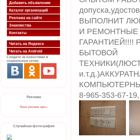
Добавить объявление
допуска,удостов
Каталог организаций
Реклама на сайте
ВЫПОЛНИТ ЛЮ
Знакомства
И РЕМОНТНЫЕ 
Контакты
ГАРАНТИЕЙ!!!
Читать на Яндексе
БЫТОВОЙ
Читать на Android
Следите за новостями в
социальных сетях:
ТЕХНИКИ(ЛЮС
и.т.д.)АККУРАТ
КОМПЬЮТЕРНЫХ 
8-965-353-67-19,
Реклама
Ваша реклама здесь
Случайная фотография