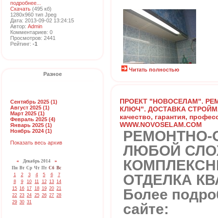
подробнее...
Скачать
(495 кб)
1280x960 тип Jpeg
Дата: 2013-09-02 13:24:15
Автор:
Admin
Комментариев: 0
Просмотров: 2441
Рейтинг:
-1
Читать полностью
Разное
ПРОЕКТ "НОВОСЕЛАМ". РЕ
Сентябрь 2025 (1)
Август 2025 (1)
КЛЮЧ". ДОСТАВКА СТРОЙМ
Март 2025 (1)
качество, гарантия, профес
Февраль 2025 (4)
WWW.NOVOSELAM.COM
Январь 2025 (1)
РЕМОНТНО-
Ноябрь 2024 (1)
Показать весь архив
ЛЮБОЙ СЛО
КОМПЛЕКСН
«
Декабрь 2014
»
Пн
Вт
Ср
Чт
Пт
Сб
Вс
ОТДЕЛКА КВ
1
2
3
4
5
6
7
8
9
10
11
12
13
14
15
16
17
18
19
20
21
Более подро
22
23
24
25
26
27
28
29
30
31
сайте: