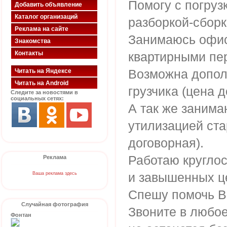
Помогу с погруз
Добавить объявление
Каталог организаций
разборкой-сборк
Реклама на сайте
Занимаюсь офи
Знакомства
Контакты
квартирными пе
Возможна допо
Читать на Яндексе
Читать на Android
грузчика (цена д
Следите за новостями в
социальных сетях:
А так же занима
утилизацией ста
договорная).
Работаю круглос
Реклама
и завышенных ц
Ваша реклама здесь
Спешу помочь В
Случайная фотография
Звоните в любое
Фонтан