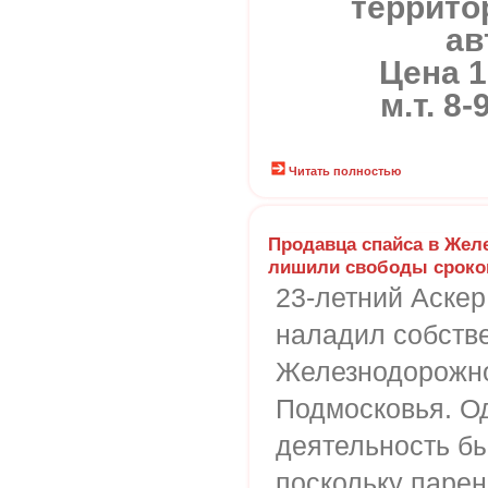
террито
ав
Цена 1
м.т. 8
Читать полностью
Продавца спайса в Же
лишили свободы сроком
23-летний Аске
наладил собств
Железнодорожно
Подмосковья. Од
деятельность бы
поскольку паре