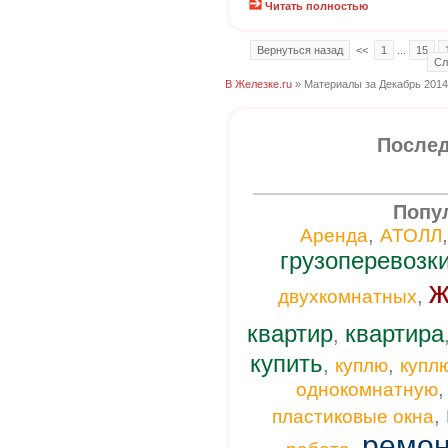
Читать полностью
Вернуться назад
<<
1
...
15
Сл
В Железке.ru
» Материалы за Декабрь 2014
Послед
Попу
,
Аренда
АТОЛЛ
грузоперевозк
ж
,
двухкомнатных
квартир
квартира
,
купить
,
,
куплю
купл
однокомнатную
,
пластиковые окна
ремон