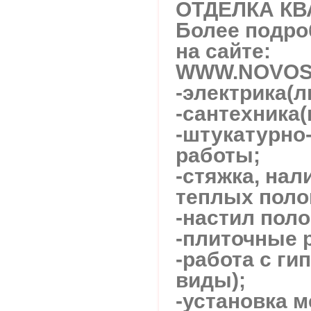
ОТДЕЛКА КВ
Более подр
на сайте:
WWW.NOVOS
-электрика(л
-сантехника
-штукатурно
работы;
-стяжка, нал
теплых поло
-настил поло
-плиточные 
-работа с ги
виды);
-установка 