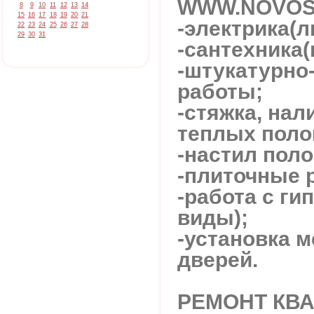
WWW.NOVOS
8
9
10
11
12
13
14
15
16
17
18
19
20
21
-электрика(л
22
23
24
25
26
27
28
29
30
31
-сантехника
-штукатурно
работы;
-стяжка, нал
теплых поло
-настил поло
-плиточные 
-работа с ги
виды);
-установка 
дверей.
РЕМОНТ КВА