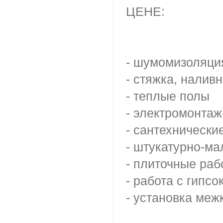
ЦЕНЕ:
- шумомизоляци
- стяжка, налив
- теплые полы
- электромонта
- сантехнически
- штукатурно-м
- плиточные раб
- работа с гипс
- установка меж