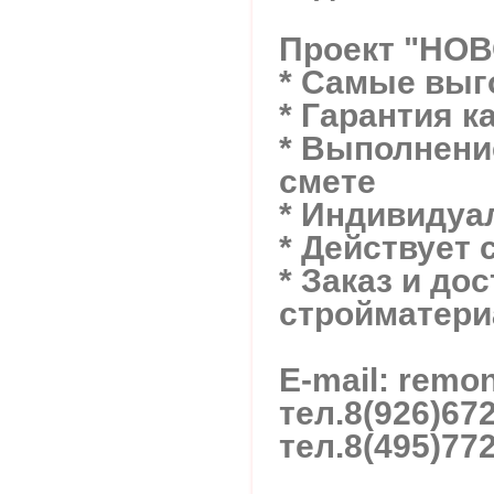
Проект "НО
* Самые вы
* Гарантия к
* Выполнение
смете
* Индивидуа
* Действует 
* Заказ и до
стройматери
E-mail: rem
тел.
8(926)67
тел.
8(495)77