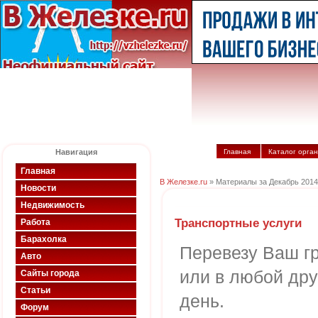
Навигация
Главная
Каталог орга
Главная
В Железке.ru
» Материалы за Декабрь 2014
Новости
Недвижимость
Транспортные услуги
Работа
Барахолка
Перевезу Ваш г
Авто
или в любой дру
Сайты города
Статьи
день.
Форум