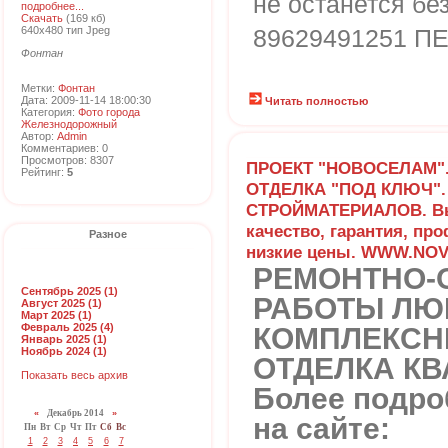
не останется без
подробнее...
Скачать
(169 кб)
640x480 тип Jpeg
89629491251 П
Фонтан
Метки:
Фонтан
Дата: 2009-11-14 18:00:30
Читать полностью
Категория:
Фото города
Железнодорожный
Автор:
Admin
Комментариев: 0
Просмотров: 8307
ПРОЕКТ "НОВОСЕЛАМ".
Рейтинг:
5
ОТДЕЛКА "ПОД КЛЮЧ".
СТРОЙМАТЕРИАЛОВ. В
качество, гарантия, пр
Разное
низкие цены. WWW.NO
РЕМОНТНО-
Сентябрь 2025 (1)
РАБОТЫ ЛЮ
Август 2025 (1)
Март 2025 (1)
Февраль 2025 (4)
КОМПЛЕКСН
Январь 2025 (1)
Ноябрь 2024 (1)
ОТДЕЛКА КВ
Показать весь архив
Более подр
«
Декабрь 2014
»
на сайте:
Пн
Вт
Ср
Чт
Пт
Сб
Вс
1
2
3
4
5
6
7