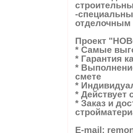
строительны
-специальны
отделочным 
Проект "НО
* Самые вы
* Гарантия к
* Выполнение
смете
* Индивидуа
* Действует 
* Заказ и до
стройматери
E-mail: rem