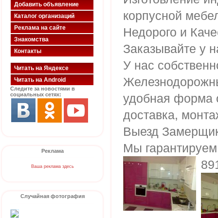
Добавить объявление
корпусной мебел
Каталог организаций
Реклама на сайте
Недорого и Каче
Знакомства
Заказывайте у н
Контакты
У нас собственно
Читать на Яндексе
Железнодорожны
Читать на Android
Следите за новостями в
социальных сетях:
удобная форма 
доставка, монта
Выезд Замерщи
Мы гарантируем 
Реклама
89
Ваша реклама здесь
Случайная фотография