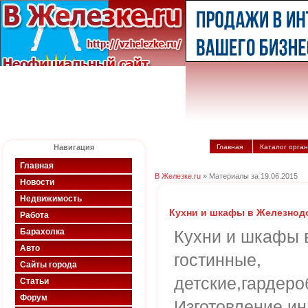
Навигация
Главная
Каталог орга
Главная
В Железке.ru
» Материалы за 19.06.2015
Новости
Недвижимость
Кухни и шкафы в Железно
Работа
Барахолка
Кухни и шкафы 
Авто
гостинные,
Сайты города
детские,гардер
Статьи
Форум
Изготовление и