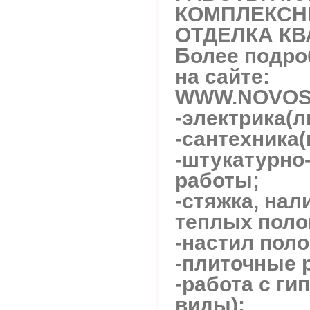
КОМПЛЕКСН
ОТДЕЛКА КВ
Более подр
на сайте:
WWW.NOVOS
-электрика(л
-сантехника
-штукатурно
работы;
-стяжка, нал
теплых поло
-настил поло
-плиточные 
-работа с ги
виды);