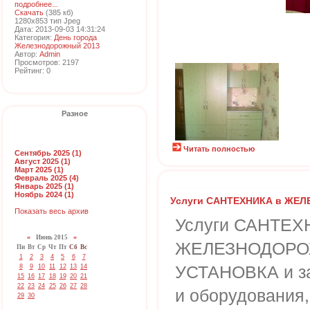
подробнее...
Скачать
(385 кб)
1280x853 тип Jpeg
Дата: 2013-09-03 14:31:24
Категория:
День города
Железнодорожный 2013
Автор:
Admin
Просмотров: 2197
Рейтинг: 0
Разное
Читать полностью
Сентябрь 2025 (1)
Август 2025 (1)
Март 2025 (1)
Февраль 2025 (4)
Январь 2025 (1)
Ноябрь 2024 (1)
Услуги САНТЕХНИКА в Ж
Показать весь архив
Услуги САНТЕХ
«
Июнь 2015
»
ЖЕЛЕЗНОДОРО
Пн
Вт
Ср
Чт
Пт
Сб
Вс
1
2
3
4
5
6
7
УСТАНОВКА и за
8
9
10
11
12
13
14
15
16
17
18
19
20
21
22
23
24
25
26
27
28
и оборудования,
29
30