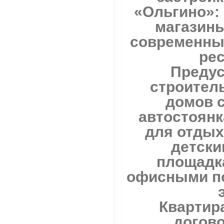
«Ольгино»: 
магазины
современный
рес
Предус
строител
домов 
автостоян
для отдых
детски
площадка
офисными по
Квартир
догово