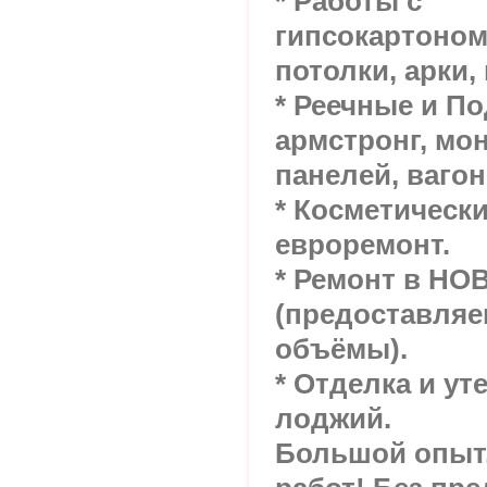
* Работы с
гипсокартоном
потолки, арки,
* Реечные и П
армстронг, мо
панелей, ваго
* Косметическ
евроремонт.
* Ремонт в НО
(предоставляе
объёмы).
* Отделка и ут
лоджий.
Большой опыт.