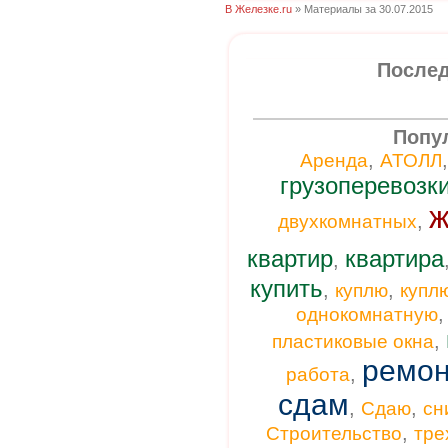
В Железке.ru
» Материалы за 30.07.2015
Послед
Попу
,
Аренда
АТОЛЛ
грузоперевозк
ж
,
двухкомнатных
квартир
квартира
,
купить
,
,
куплю
купл
однокомнатную
,
пластиковые окна
ремон
,
работа
сдам
,
,
Сдаю
сн
,
Строительство
тре