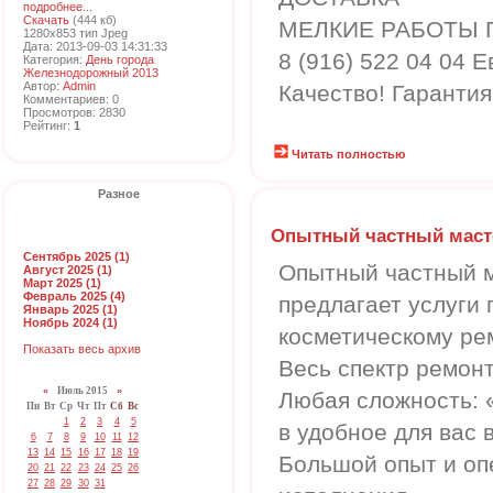
подробнее...
Скачать
(444 кб)
МЕЛКИЕ РАБОТЫ 
1280x853 тип Jpeg
Дата: 2013-09-03 14:31:33
8 (916) 522 04 04 
Категория:
День города
Железнодорожный 2013
Автор:
Admin
Качество! Гарантия
Комментариев: 0
Просмотров: 2830
Рейтинг:
1
Читать полностью
Разное
Опытный частный маст
Сентябрь 2025 (1)
Опытный частный 
Август 2025 (1)
Март 2025 (1)
Февраль 2025 (4)
предлагает услуги 
Январь 2025 (1)
Ноябрь 2024 (1)
косметическому ре
Показать весь архив
Весь спектр ремонт
«
Июль 2015
»
Любая сложность: «
Пн
Вт
Ср
Чт
Пт
Сб
Вс
1
2
3
4
5
в удобное для вас 
6
7
8
9
10
11
12
13
14
15
16
17
18
19
Большой опыт и оп
20
21
22
23
24
25
26
27
28
29
30
31