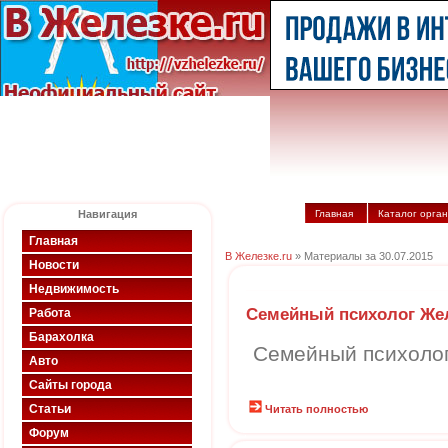
Навигация
Главная
Каталог орга
Главная
В Железке.ru
» Материалы за 30.07.2015
Новости
Недвижимость
Семейный психолог Же
Работа
Барахолка
Семейный психоло
Авто
Сайты города
Статьи
Читать полностью
Форум