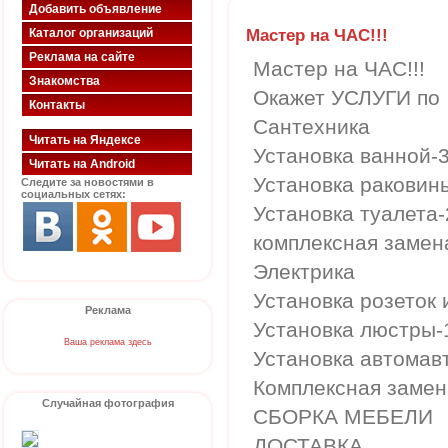
Добавить объявление
Мастер на ЧАС!!!
Каталог организаций
Реклама на сайте
Мастер на ЧАС!!!
Знакомства
Окажет УСЛУГИ по
Контакты
Сантехника
Читать на Яндексе
Установка ванной-
Читать на Android
Установка раковин
Следите за новостями в
социальных сетях:
Установка туалета
комплексная заме
Электрика
Установка розеток 
Реклама
Установка люстры-
Ваша реклама здесь
Установка автомав
Комплексная заме
Случайная фотография
СБОРКА МЕБЕЛИ
ДОСТАВКА