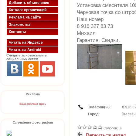
Добавить объявление
Установка смесителя 10
Каталог организаций
Черновая точка со штро
Реклама на сайте
Наш номер
Знакомства
8 916 327 83 73
Контакты
Михаил
Гарантия, Скидки.
Читать на Яндексе
Читать на Android
Следите за новостями в
социальных сетях:
Реклама
Ваша реклама здесь
Телефон(ы)
:
8 916 3
Город
:
Железн
Случайная фотография
(голосов: 0)
Вернуться назад