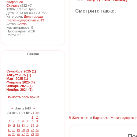
подробнее...
Скачать
(532 кб)
1280x853 тип Jpeg
Смотрите также:
Дата: 2013-09-03 14:31:56
Категория:
День города
Железнодорожный 2013
Автор:
Admin
Комментариев: 0
Просмотров: 2816
Рейтинг: 0
Разное
Сентябрь 2025 (1)
Август 2025 (1)
Март 2025 (1)
Февраль 2025 (4)
Январь 2025 (1)
Ноябрь 2024 (1)
Показать весь архив
«
Август 2015
»
Пн
Вт
Ср
Чт
Пт
Сб
Вс
1
2
В Железке.ru
»
Барахолка Железнодорожно
3
4
5
6
7
8
9
10
11
12
13
14
15
16
17
18
19
20
21
22
23
24
25
26
27
28
29
30
По