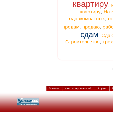
квартиру
,
,
квартиру
Нат
,
однокомнатных
от
,
,
продам
продаю
раб
сдам
,
Сда
,
Строительство
тре
Главная
Каталог организаций
Форум