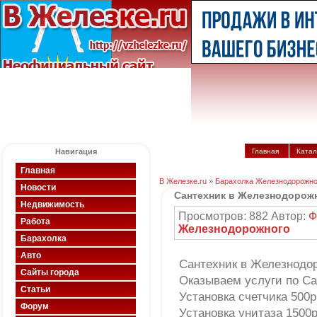
Навигация
Главная
Катал
Главная
В Железке.ru
»
Барахолка Железнодорожно
Новости
Сантехник в Железнодорож
Недвижимость
Просмотров: 882 Автор:
Ф
Работа
Железнодорожного
Барахолка
Авто
Сантехник в Железнодо
Сайты города
Оказываем услуги по С
Статьи
Установка счетчика 500р
Форум
Установка унитаза 1500