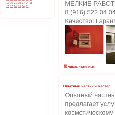
МЕЛКИЕ РАБОТ
19
20
21
22
23
24
25
26
27
28
29
30
31
8 (916) 522 04 0
Качество! Гаран
Читать полностью
Опытный частный мастер
Опытный частны
предлагает услу
косметическому 