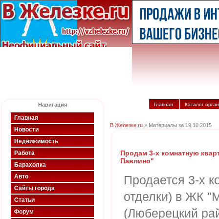
Навигация
Главная
Каталог орга
Главная
В Железке.ru
» Материалы за 19.10.2015
Новости
Недвижимость
Продам 3-х комнатную квар
Работа
Павлино"
Барахолка
Авто
Продается 3-х к
Сайты города
отделки) в ЖК "
Статьи
(Люберецкий рай
Форум