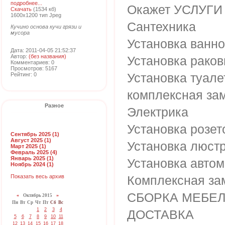
подробнее...
Окажет УСЛУГИ
Скачать
(1534 кб)
1600x1200 тип Jpeg
Сантехника
Кучино основа кучи грязи и
мусора
Установка ванно
Дата: 2011-04-05 21:52:37
Автор:
(без названия)
Установка рако
Комментариев: 0
Просмотров: 5167
Установка туале
Рейтинг: 0
комплексная з
Разное
Электрика
Установка розет
Сентябрь 2025 (1)
Август 2025 (1)
Установка люст
Март 2025 (1)
Февраль 2025 (4)
Январь 2025 (1)
Установка автом
Ноябрь 2024 (1)
Показать весь архив
Комплексная з
СБОРКА МЕБЕ
«
Октябрь 2015
»
Пн
Вт
Ср
Чт
Пт
Сб
Вс
1
2
3
4
ДОСТАВКА
5
6
7
8
9
10
11
12
13
14
15
16
17
18