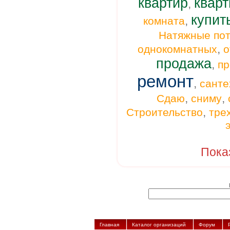
квартир
кварт
,
купит
,
комната
Натяжные пот
,
однокомнатных
о
продажа
,
п
ремонт
,
санте
,
,
Сдаю
сниму
,
Строительство
тре
Пока
Главная
Каталог организаций
Форум