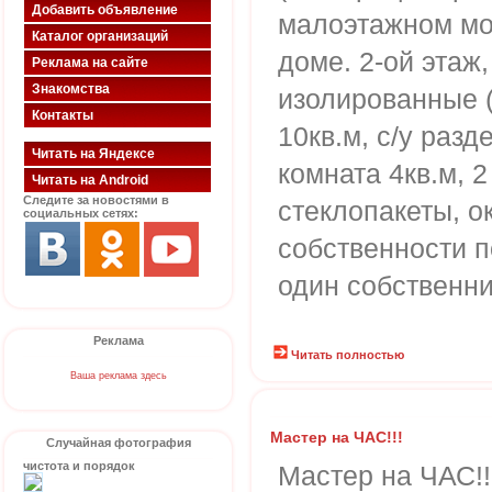
Добавить объявление
малоэтажном мо
Каталог организаций
доме. 2-ой этаж,
Реклама на сайте
Знакомства
изолированные (
Контакты
10кв.м, с/у раз
Читать на Яндексе
комната 4кв.м, 
Читать на Android
Следите за новостями в
стеклопакеты, о
социальных сетях:
собственности п
один собственни
Реклама
Читать полностью
Ваша реклама здесь
Мастер на ЧАС!!!
Случайная фотография
чистота и порядок
Мастер на ЧАС!!