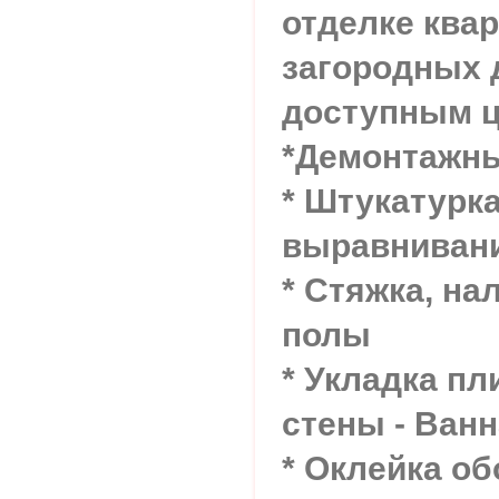
отделке квар
загородных 
доступным ц
*Демонтажн
* Штукатурк
выравнивани
* Стяжка, н
полы
* Укладка пл
стены - Ван
* Оклейка об