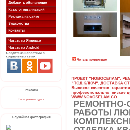
Добавить объявление
Каталог организаций
Реклама на сайте
Знакомства
Контакты
Читать на Яндексе
Читать на Android
Следите за новостями в
социальных сетях:
Читать полностью
ПРОЕКТ "НОВОСЕЛАМ". РЕ
"ПОД КЛЮЧ". ДОСТАВКА С
Высокое качество, гарантия
Реклама
профессионально, низкие ц
WWW.NOVOSELAM.CO
Ваша реклама здесь
РЕМОНТНО-
РАБОТЫ ЛЮ
Случайная фотография
КОМПЛЕКСН
ОТДЕЛКА КВ