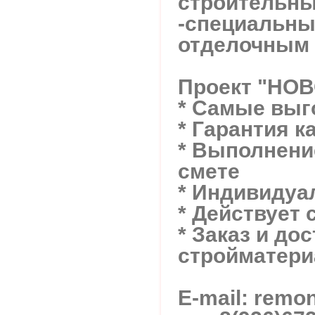
строительны
-специальны
отделочным 
Проект "НО
* Самые вы
* Гарантия к
* Выполнение
смете
* Индивидуа
* Действует 
* Заказ и до
стройматери
E-mail: rem