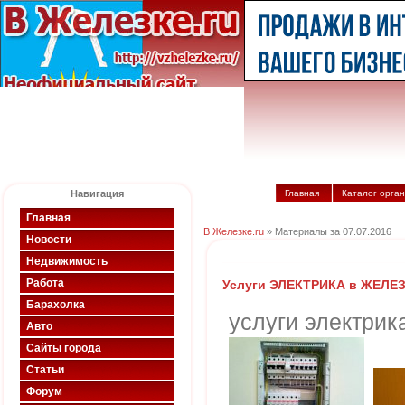
Навигация
Главная
Каталог орга
Главная
В Железке.ru
» Материалы за 07.07.2016
Новости
Недвижимость
Работа
Услуги ЭЛЕКТРИКА в ЖЕЛ
Барахолка
услуги электрик
Авто
Сайты города
Статьи
Форум