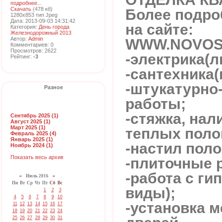
подробнее...
Скачать
(478 кб)
Более подр
1280x853 тип Jpeg
Дата: 2013-09-03 14:31:42
на сайте:
Категория:
День города
Железнодорожный 2013
Автор:
Admin
WWW.NOVOS
Комментариев: 0
Просмотров: 2622
-электрика(л
Рейтинг:
-3
-сантехника
-штукатурно
Разное
работы;
-стяжка, нал
Сентябрь 2025 (1)
Август 2025 (1)
Март 2025 (1)
теплых поло
Февраль 2025 (4)
Январь 2025 (1)
-настил поло
Ноябрь 2024 (1)
Показать весь архив
-плиточные 
-работа с ги
«
Июль 2016
»
Пн
Вт
Ср
Чт
Пт
Сб
Вс
виды);
1
2
3
4
5
6
7
8
9
10
-установка 
11
12
13
14
15
16
17
18
19
20
21
22
23
24
25
26
27
28
29
30
31