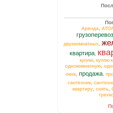
Посл
По
,
Аренда
АТО
грузоперево
же
,
двухкомнатных
ква
квартира
,
,
куплю
куплю 
,
однокомнатную
одн
продажа
,
,
окна
пр
,
сантехник
сантехн
,
,
квартиру
снять
трехк
По