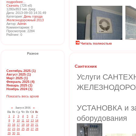
подробнее...
Скачать
(726 кб)
1280x853 тип Jpeg
Дата: 2013-09-03 14:31:49
Категория:
День города
Железнодорожный 2013
Автор:
Admin
Комментариев: 0
Просмотров: 2284
Рейтинг: 0
Читать полностью
Разное
Сантехник
Сентябрь 2025 (1)
Август 2025 (1)
Услуги САНТЕХ
Март 2025 (1)
Февраль 2025 (4)
ЖЕЛЕЗНОДОРО
Январь 2025 (1)
Ноябрь 2024 (1)
Показать весь архив
УСТАНОВКА и за
«
Август 2016
»
Пн
Вт
Ср
Чт
Пт
Сб
Вс
оборудования
1
2
3
4
5
6
7
8
9
10
11
12
13
14
15
16
17
18
19
20
21
22
23
24
25
26
27
28
29
30
31