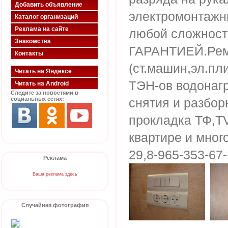
Добавить объявление
электромонтажн
Каталог организаций
Реклама на сайте
любой сложности
Знакомства
ГАРАНТИЕЙ.Ремо
Контакты
(ст.машин,эл.пл
Читать на Яндексе
ТЭН-ов водонагр
Читать на Android
Следите за новостями в
социальных сетях:
снятия и разборк
прокладка ТФ,Т
квартире и много
29,8-965-353-67-
Реклама
Ваша реклама здесь
Случайная фотография