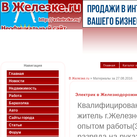
Навигация
Главная
Каталог 
Главная
В Железке.ru
» Материалы за 27.08.2016
Новости
Недвижимость
Электрик в Железнодорожн
Работа
Барахолка
Квалифицирован
Авто
житель г.Желез
Сайты города
опытом работы(3
Статьи
Форум
разряда на рука