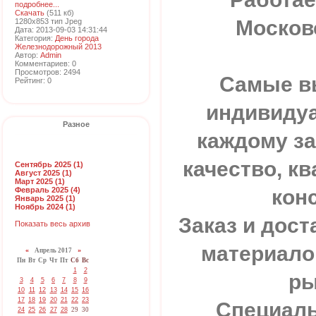
подробнее...
Скачать
(511 кб)
Москов
1280x853 тип Jpeg
Дата: 2013-09-03 14:31:44
Категория:
День города
Железнодорожный 2013
Автор:
Admin
Комментариев: 0
Просмотров: 2494
Самые в
Рейтинг: 0
индивиду
Разное
каждому за
качество, 
Сентябрь 2025 (1)
Август 2025 (1)
Март 2025 (1)
кон
Февраль 2025 (4)
Январь 2025 (1)
Ноябрь 2024 (1)
Заказ и дос
Показать весь архив
материало
«
Апрель 2017
»
Пн
Вт
Ср
Чт
Пт
Сб
Вс
1
2
ры
3
4
5
6
7
8
9
10
11
12
13
14
15
16
17
18
19
20
21
22
23
Специал
24
25
26
27
28
29
30