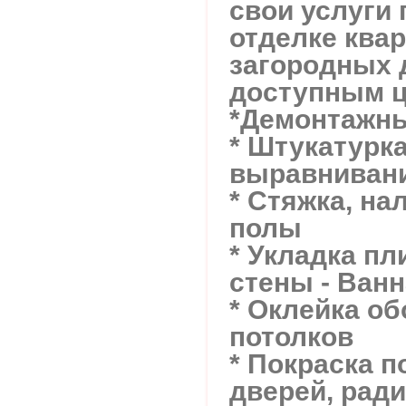
свои услуги 
отделке квар
загородных 
доступным ц
*Демонтажн
* Штукатурк
выравнивани
* Стяжка, н
полы
* Укладка пл
стены - Ван
* Оклейка об
потолков
* Покраска п
дверей, ради