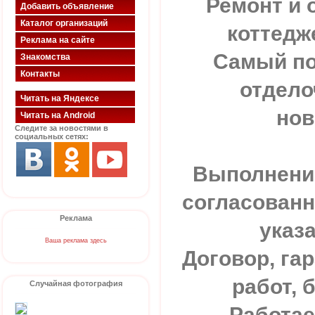
Ремонт и 
Добавить объявление
Каталог организаций
коттедж
Реклама на сайте
Самый по
Знакомства
Контакты
отдело
Читать на Яндексе
нов
Читать на Android
Следите за новостями в
социальных сетях:
Выполнение
согласованн
Реклама
указ
Ваша реклама здесь
Договор, га
работ, 
Случайная фотография
Работае