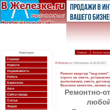
Навигация
Главная
Каталог орга
Главная
В Железке.ru
» Материалы за 26.04.2017
Новости
Недвижимость
Ремонт квартир "под ключ".
Работа
строго по смете, установле
выполнения, смета, договор
Барахолка
Высокое качество, низкие ц
Авто
Ремонтно-о
Сайты города
любой
Статьи
Форум