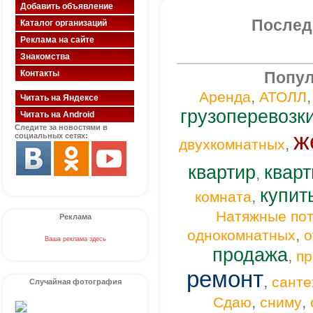
Добавить объявление
Послед
Каталог организаций
Реклама на сайте
Знакомства
Контакты
Попул
,
Аренда
АТОЛЛ
Читать на Яндексе
грузоперевозк
Читать на Android
Следите за новостями в
ж
социальных сетях:
,
двухкомнатных
квартир
кварт
,
купит
,
комната
Натяжные пот
Реклама
,
однокомнатных
о
Ваша реклама здесь
продажа
,
п
ремонт
,
санте
Случайная фотография
,
,
Сдаю
сниму