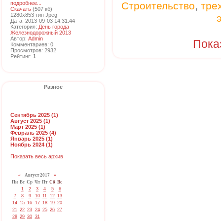
,
подробнее...
Строительство
тре
Скачать
(507 кб)
1280x853 тип Jpeg
Дата: 2013-09-03 14:31:44
Категория:
День города
Железнодорожный 2013
Автор:
Admin
Пока
Комментариев: 0
Просмотров: 2932
Рейтинг:
1
Разное
Сентябрь 2025 (1)
Август 2025 (1)
Март 2025 (1)
Февраль 2025 (4)
Январь 2025 (1)
Ноябрь 2024 (1)
Показать весь архив
«
Август 2017
»
Пн
Вт
Ср
Чт
Пт
Сб
Вс
1
2
3
4
5
6
7
8
9
10
11
12
13
14
15
16
17
18
19
20
21
22
23
24
25
26
27
28
29
30
31