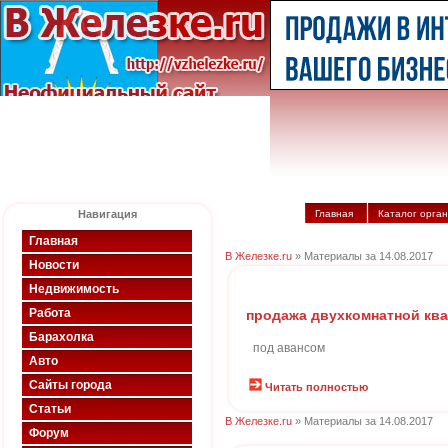
Навигация
Главная
Каталог орга
Главная
В Железке.ru
» Материалы за 14.08.2017
Новости
Недвижимость
Работа
продажа двухкомнатной кв
Барахолка
под авансом
Авто
Сайты города
Читать полностью
Статьи
В Железке.ru
» Материалы за 14.08.2017
Форум