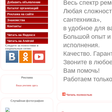
Весь спектр рем
Добавить объявление
Каталог организаций
Любая сложност
Реклама на сайте
сантехника»,
Знакомства
Контакты
в удобное для в
Большой опыт и
Читать на Яндексе
Читать на Android
исполнения.
Следите за новостями в
социальных сетях:
Качество. Гаран
Звоните в любо
Вам помочь!
Работаем только
Реклама
Ваша реклама здесь
Читать полностью
Случайная фотография