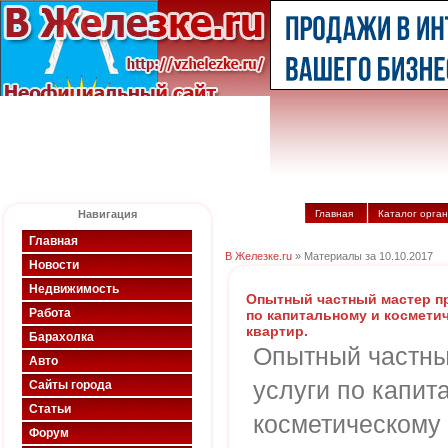
Навигация
Главная
Каталог орга
Главная
В Железке.ru
» Материалы за 10.10.2017
Новости
Недвижимость
Опытный частный мастер пр
Работа
по капитальному и космети
квартир.
Барахолка
Опытный частны
Авто
услуги по капит
Сайты города
Статьи
косметическому 
Форум