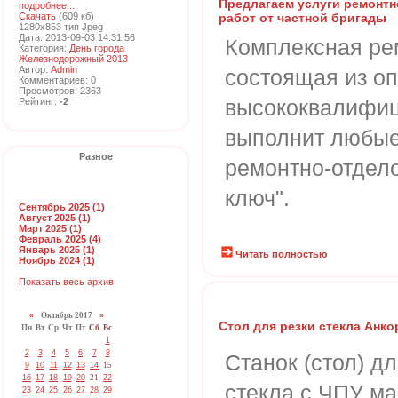
Предлагаем услуги ремонт
подробнее...
Скачать
(609 кб)
работ от частной бригады
1280x853 тип Jpeg
Дата: 2013-09-03 14:31:56
Комплексная ре
Категория:
День города
Железнодорожный 2013
Автор:
Admin
состоящая из о
Комментариев: 0
Просмотров: 2363
высококвалифиц
Рейтинг:
-2
выполнит любые
Разное
ремонтно-отдел
ключ".
Сентябрь 2025 (1)
Август 2025 (1)
Март 2025 (1)
Февраль 2025 (4)
Январь 2025 (1)
Читать полностью
Ноябрь 2024 (1)
Показать весь архив
«
Октябрь 2017
»
Стол для резки стекла Анко
Пн
Вт
Ср
Чт
Пт
Сб
Вс
1
2
3
4
5
6
7
8
Станок (стол) дл
9
10
11
12
13
14
15
16
17
18
19
20
21
22
стекла с ЧПУ м
23
24
25
26
27
28
29