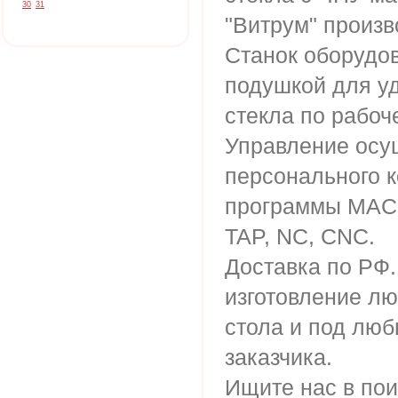
30
31
"Витрум" произв
Станок оборудо
подушкой для у
стекла по рабоч
Управление осу
персонального 
программы MAC
TAP, NC, CNC.
Доставка по РФ
изготовление л
стола и под лю
заказчика.
Ищите нас в пои