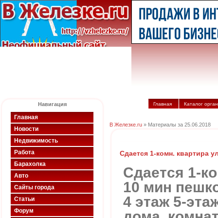
Навигация
Главная
Каталог орга
Главная
В Железке.ru
» Материалы за 25.06.2018
Новости
Недвижимость
Работа
Сдается 1-комн. квартира у
Барахолка
Сдается 1-ко
Авто
10 мин пешко
Сайты города
4 этаж 5-эта
Статьи
Форум
дома, комната