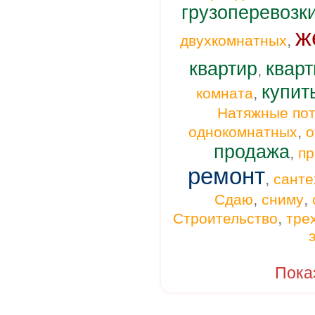
грузоперевозк
ж
,
двухкомнатных
квартир
кварт
,
купит
,
комната
Натяжные пот
,
однокомнатных
о
продажа
,
п
ремонт
,
санте
,
,
Сдаю
сниму
,
Строительство
тре
Пока