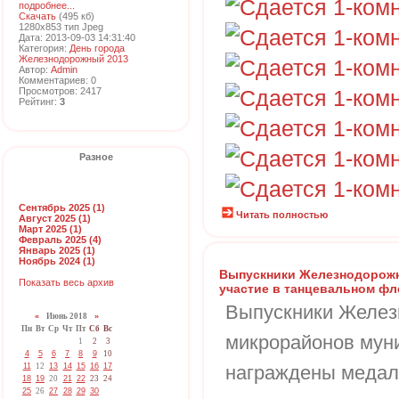
подробнее...
Скачать
(495 кб)
1280x853 тип Jpeg
Дата: 2013-09-03 14:31:40
Категория:
День города
Железнодорожный 2013
Автор:
Admin
Комментариев: 0
Просмотров: 2417
Рейтинг:
3
Разное
Сентябрь 2025 (1)
Читать полностью
Август 2025 (1)
Март 2025 (1)
Февраль 2025 (4)
Январь 2025 (1)
Ноябрь 2024 (1)
Выпускники Железнодорожн
Показать весь архив
участие в танцевальном ф
Выпускники Желез
«
Июнь 2018
»
Пн
Вт
Ср
Чт
Пт
Сб
Вс
микрорайонов мун
1
2
3
4
5
6
7
8
9
10
11
12
13
14
15
16
17
награждены медал
18
19
20
21
22
23
24
25
26
27
28
29
30