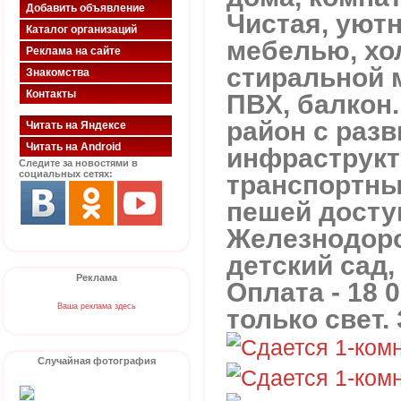
Добавить объявление
Чистая, уютн
Каталог организаций
мебелью, хо
Реклама на сайте
стиральной 
Знакомства
Контакты
ПВХ, балкон
район с разв
Читать на Яндексе
Читать на Android
инфраструкт
Следите за новостями в
социальных сетях:
транспортны
пешей доступ
Железнодор
детский сад,
Реклама
Оплата - 18 
Ваша реклама здесь
только свет. 
Случайная фотография