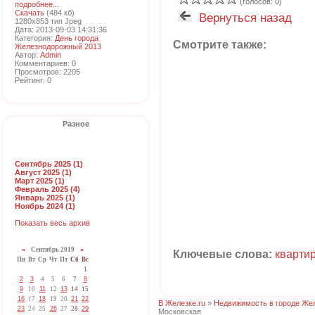
(голосов: 0)
подробнее...
Скачать
(484 кб)
Вернуться назад
1280x853 тип Jpeg
Дата: 2013-09-03 14:31:36
Категория:
День города
Смотрите также:
Железнодорожный 2013
Автор:
Admin
Комментариев: 0
Просмотров: 2205
Рейтинг: 0
Разное
Сентябрь 2025 (1)
Август 2025 (1)
Март 2025 (1)
Февраль 2025 (4)
Январь 2025 (1)
Ноябрь 2024 (1)
Показать весь архив
«
Сентябрь 2019
»
Ключевые слова:
кварти
Пн
Вт
Ср
Чт
Пт
Сб
Вс
1
2
3
4
5
6
7
8
9
10
11
12
13
14
15
16
17
18
19
20
21
22
В Железке.ru
»
Недвижимость в городе Же
23
24
25
26
27
28
29
Московская