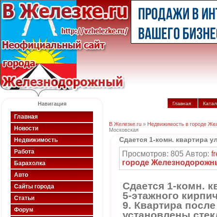
Навигация
Главная
Катал
Главная
В Железке.ru
»
Недвижимость в городе Же
Новости
Московская
Сдается 1-комн. квартира у
Недвижимость
Работа
Просмотров: 805 Автор:
f
городе Железнодорожн
Барахолка
Авто
Сдается 1-комн. к
Сайты города
5-этажного кирпич
Статьи
9. Квартира после
Форум
установлены стек