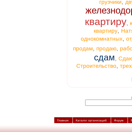
,
грузчики
дв
железнодо
квартиру
,
,
квартиру
Нат
,
однокомнатных
от
,
,
продам
продаю
раб
сдам
,
Сда
,
Строительство
тре
Главная
Каталог организаций
Форум