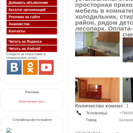
Добавить объявление
просторная прихо
мебель в комнате(
Каталог организаций
холодильник, ст
Реклама на сайте
район, рядом детс
Знакомства
лесопарк. Оплата-
Контакты
сче
Читать на Яндексе
Читать на Android
Следите за новостями в
социальных сетях:
Реклама
Ваша реклама здесь
Количество комнат
: 1
Телефон(ы)
:
+79859
Случайная фотография
Город
:
Балаши