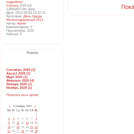
подробнее...
Скачать
(518 кб)
Пока
1280x853 тип Jpeg
Дата: 2013-09-03 14:31:32
Категория:
День города
Железнодорожный 2013
Автор:
Admin
Комментариев: 0
Просмотров: 2332
Рейтинг: 0
Разное
Сентябрь 2025 (1)
Август 2025 (1)
Март 2025 (1)
Февраль 2025 (4)
Январь 2025 (1)
Ноябрь 2024 (1)
Показать весь архив
«
Сентябрь 2019
»
Пн
Вт
Ср
Чт
Пт
Сб
Вс
1
2
3
4
5
6
7
8
9
10
11
12
13
14
15
16
17
18
19
20
21
22
23
24
25
26
27
28
29