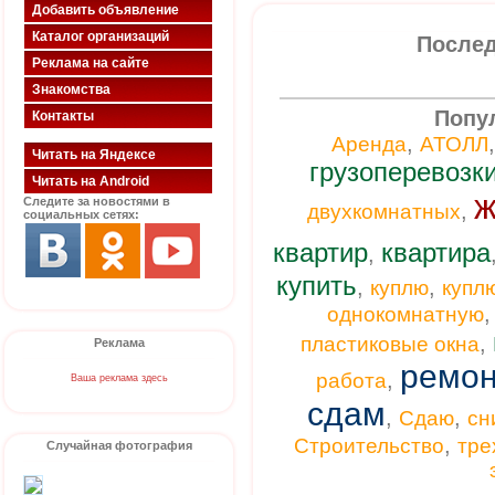
Добавить объявление
Каталог организаций
Послед
Реклама на сайте
Знакомства
Попу
Контакты
,
Аренда
АТОЛЛ
Читать на Яндексе
грузоперевозк
Читать на Android
ж
Следите за новостями в
,
двухкомнатных
социальных сетях:
квартир
квартира
,
купить
,
,
куплю
купл
однокомнатную
,
пластиковые окна
Реклама
ремон
,
работа
Ваша реклама здесь
сдам
,
,
Сдаю
сн
,
Строительство
тре
Случайная фотография