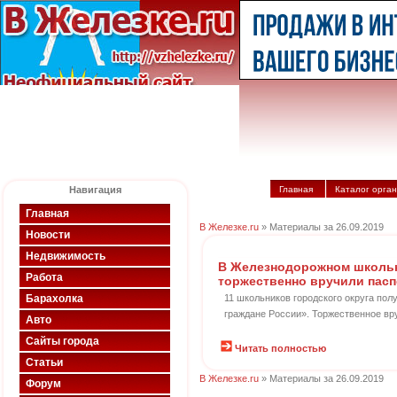
Навигация
Главная
Каталог орга
Главная
В Железке.ru
» Материалы за 26.09.2019
Новости
Недвижимость
В Железнодорожном школь
Работа
торжественно вручили пасп
Барахолка
11 школьников городского округа пол
граждане России». Торжественное вр
Авто
Сайты города
Читать полностью
Статьи
В Железке.ru
» Материалы за 26.09.2019
Форум