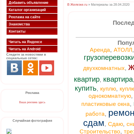
Добавить объявление
В Железке.ru
» Материалы за 28.04.2020
Каталог организаций
Реклама на сайте
Послед
Знакомства
Контакты
Попу
Читать на Яндексе
,
Аренда
АТОЛЛ
Читать на Android
Следите за новостями в
грузоперевозк
социальных сетях:
ж
,
двухкомнатных
квартир
квартира
,
купить
,
,
куплю
купл
Реклама
однокомнатную
,
Ваша реклама здесь
пластиковые окна
ремон
,
работа
сдам
Случайная фотография
,
,
Сдаю
сн
,
Строительство
тре