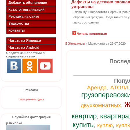
Дефекты на детских площа
Добавить объявление
устранены
Каталог организаций
Глава муниципалитета Сергей Юров 
Реклама на сайте
обращения граждан. Представители 
за их состоянием.
Знакомства
Контакты
Читать полностью
Читать на Яндексе
В Железке.ru
» Материалы за 29.07.2020
Читать на Android
Следите за новостями в
социальных сетях:
Послед
Попу
,
Аренда
АТОЛЛ
Реклама
грузоперевозк
Ваша реклама здесь
ж
,
двухкомнатных
квартир
квартира
,
Случайная фотография
купить
р.пехорка
,
,
куплю
купл