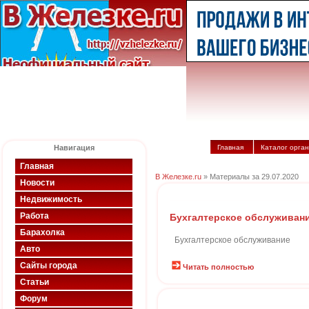
Навигация
Главная
Каталог орга
Главная
В Железке.ru
» Материалы за 29.07.2020
Новости
Недвижимость
Работа
Бухгалтерское обслуживан
Барахолка
Бухгалтерское обслуживание
Авто
Сайты города
Читать полностью
Статьи
Форум