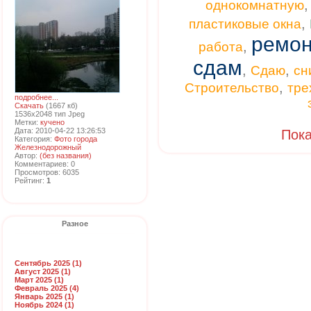
однокомнатную
,
пластиковые окна
ремон
,
работа
сдам
,
,
Сдаю
сн
,
Строительство
тре
подробнее...
Скачать
(1667 кб)
1536x2048 тип Jpeg
Метки:
кучено
Дата: 2010-04-22 13:26:53
Пока
Категория:
Фото города
Железнодорожный
Автор:
(без названия)
Комментариев: 0
Просмотров: 6035
Рейтинг:
1
Разное
Сентябрь 2025 (1)
Август 2025 (1)
Март 2025 (1)
Февраль 2025 (4)
Январь 2025 (1)
Ноябрь 2024 (1)