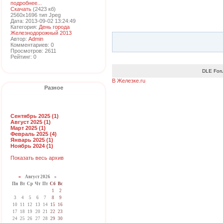
подробнее...
Скачать
(2423 кб)
2560x1696 тип Jpeg
Дата: 2013-09-02 13:24:49
Категория:
День города
Железнодорожный 2013
Автор:
Admin
Комментариев: 0
Просмотров: 2611
Рейтинг: 0
DLE For
В Железке.ru
Разное
Сентябрь 2025 (1)
Август 2025 (1)
Март 2025 (1)
Февраль 2025 (4)
Январь 2025 (1)
Ноябрь 2024 (1)
Показать весь архив
«
Август 2026 »
Пн
Вт
Ср
Чт
Пт
Сб
Вс
1
2
3
4
5
6
7
8
9
10
11
12
13
14
15
16
17
18
19
20
21
22
23
24
25
26
27
28
29
30