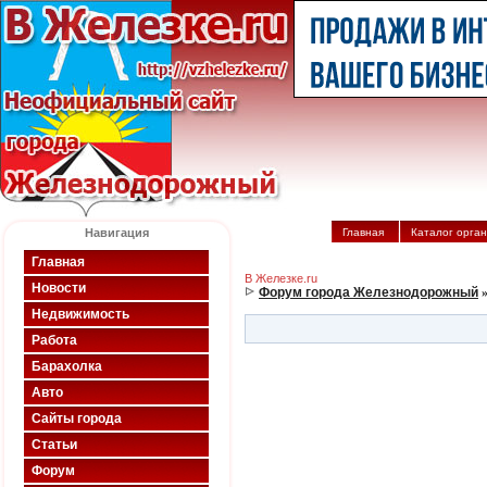
Навигация
Главная
Каталог орга
Главная
В Железке.ru
Новости
Форум города Железнодорожный
»
Недвижимость
Работа
Барахолка
Авто
Сайты города
Статьи
Форум