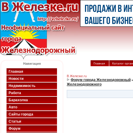
Навигация
Главная
Каталог орга
Главная
В Железке.ru
Новости
Форум города Железнодорожный
Железнодорожного
Недвижимость
Работа
Барахолка
Авто
Сайты города
Статьи
Форум