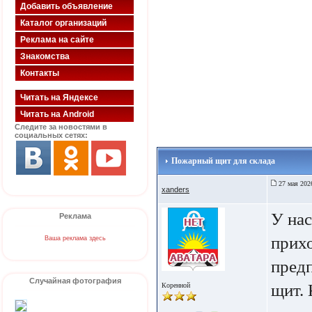
Добавить объявление
Каталог организаций
Реклама на сайте
Знакомства
Контакты
Читать на Яндексе
Читать на Android
Следите за новостями в
социальных сетях:
Пожарный щит для склада
27 мая 202
xanders
У нас
Реклама
прих
Ваша реклама здесь
пред
Случайная фотография
щит. 
Коренной