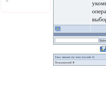
31
уком
опера
выбор
1
чел. читают эту тему (гостей: 1)
Пользователей:
0