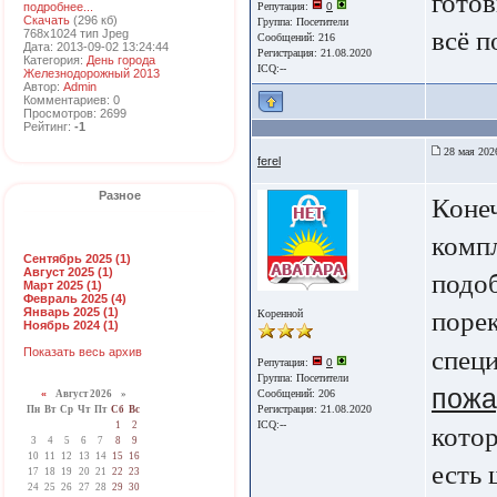
гото
подробнее...
Репутация:
0
Скачать
(296 кб)
Группа:
Посетители
всё п
768x1024 тип Jpeg
Сообщений: 216
Дата: 2013-09-02 13:24:44
Регистрация: 21.08.2020
Категория:
День города
ICQ:--
Железнодорожный 2013
Автор:
Admin
Комментариев: 0
Просмотров: 2699
Рейтинг:
-1
28 мая 202
ferel
Разное
Коне
компл
Сентябрь 2025 (1)
Август 2025 (1)
подо
Март 2025 (1)
Февраль 2025 (4)
Январь 2025 (1)
порек
Коренной
Ноябрь 2024 (1)
Показать весь архив
спец
Репутация:
0
Группа:
Посетители
пожа
Сообщений: 206
«
Август 2026 »
Регистрация: 21.08.2020
Пн
Вт
Ср
Чт
Пт
Сб
Вс
ICQ:--
1
2
котор
3
4
5
6
7
8
9
10
11
12
13
14
15
16
есть
17
18
19
20
21
22
23
24
25
26
27
28
29
30