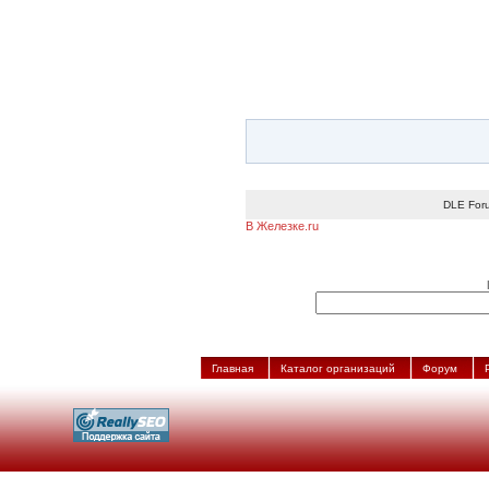
DLE For
В Железке.ru
Главная
Каталог организаций
Форум