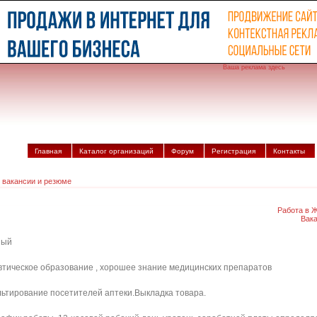
Ваша реклама здесь
Главная
Каталог организаций
Форум
Регистрация
Контакты
 вакансии и резюме
Работа в 
Вак
ный
евтическое образование , хорошее знание медицинских препаратов
льтирование посетителей аптеки.Выкладка товара.