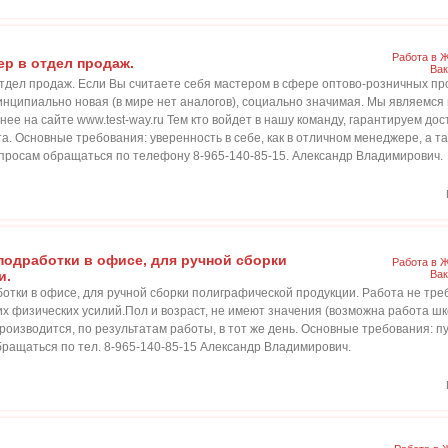
Работа в 
р в отдел продаж.
Вак
тдел продаж. Если Вы считаете себя мастером в сфере оптово-розничных про
инципиально новая (в мире нет аналогов), социально значимая. Мы являемся
нее на сайте www.test-way.ru Тем кто войдет в нашу команду, гарантируем д
та. Основные требования: уверенность в себе, как в отличном менеджере, а т
опросам обращаться по телефону 8-965-140-85-15. Александр Владимирович.
подработки в офисе, для ручной сборки
Работа в 
и.
Вак
отки в офисе, для ручной сборки полиграфической продукции. Работа не тр
х физических усилий.Пол и возраст, не имеют значения (возможна работа ш
роизводится, по результатам работы, в тот же день. Основные требования: п
бращаться по тел. 8-965-140-85-15 Александр Владимирович.