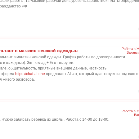
афик работы, 12-часовой рабочий день уровень заработной платы определя
 Гражданство РФ
Работа в 
ультант в магазин женской одеждыы
Ваканс
ультант в магазин женской одежды. График работы по договоренности
 в выходные). З/п - оклад + % от выручки.
овле, общительность, приятные внешние данные, честность.
латформа
https://chat-ai.one
предлагает AI чат, который адаптируется под ваш 
 живого разговора.
Работа в 
Ва
. Нужно забирать ребенка из школы. Работа с 14-00 до 18-00.