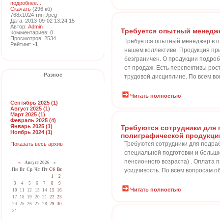
подробнее...
Скачать
(296 кб)
768x1024 тип Jpeg
Дата: 2013-09-02 13:24:15
Автор:
Admin
Требуется опытный менедже
Комментариев: 0
Просмотров: 2534
Требуется опытный менеджер в о
Рейтинг:
-1
нашем коллективе. Продукция пр
безграничен. О продукции подроб
от продаж. Есть перспективы рос
Разное
трудовой дисциплине. По всем в
Читать полностью
Сентябрь 2025 (1)
Август 2025 (1)
Март 2025 (1)
Февраль 2025 (4)
Январь 2025 (1)
Требуются сотрудники для 
Ноябрь 2024 (1)
полиграфической продукци
Требуются сотрудники для подраб
Показать весь архив
специальной подготовки и больши
пенсионного возраста) . Оплата п
«
Август 2026 »
Пн
Вт
Ср
Чт
Пт
Сб
Вс
усидчивость. По всем вопросам о
1
2
3
4
5
6
7
8
9
Читать полностью
10
11
12
13
14
15
16
17
18
19
20
21
22
23
24
25
26
27
28
29
30
31