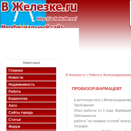
Навигация
Главная
В Железке.ru
»
Работа в Железнодорожном
Новости
Недвижимость
ПРОВИЗОР,ФАРМАЦЕВТ
Работа
Барахолка
в аптечную сеть г.Железнодорож
Требования
Авто
Опыт работы: от 1 года. Фармац
Сайты города
Обязанности
Статьи
работа "за первым столом" консу
Условия
Форум