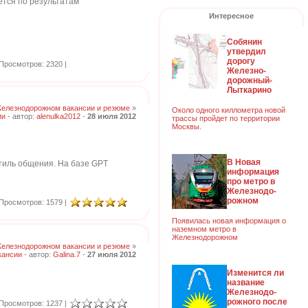
ется по результатам
Интересное
Собянин
утвердил
дорогу
Просмотров: 2320 |
Железно-
дорожный-
Лыткарино
Железнодорожном вакансии и резюме
»
Около одного киллометра новой
ии
- автор:
alenulka2012
-
28 июля 2012
трассы пройдет по территории
Москвы.
В Новая
стиль общения. На базе GPT
информация
про метро в
Железнодо-
рожном
Просмотров: 1579 |
Появилась новая информация о
наземном метро в
Железнодорожном
Железнодорожном вакансии и резюме
»
кансии
- автор:
Galina.7
-
27 июля 2012
Изменится ли
название
Железнодо-
рожного после
Просмотров: 1237 |