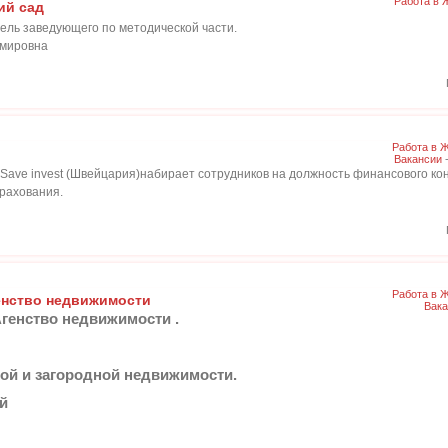
Работа в 
ий сад
тель заведующего по методической части.
имировна
Работа в 
Вакансии
-
Save invest (Швейцария)набирает сотрудников на должность финансового ко
трахования.
Работа в 
енство недвижимости
Вака
Агенство недвижимости .
кой и загородной недвижимости.
ий