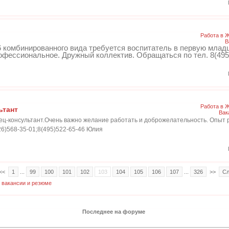
Работа в 
В
омбинированного вида требуется воспитатель в первую младш
рофессиональное. Дружный коллектив. Обращаться по тел. 8(495
Работа в 
ьтант
Вак
ец-консультант.Очень важно желание работать и доброжелательность. Опыт 
6)568-35-01;8(495)522-65-46 Юлия
<<
1
...
99
100
101
102
103
104
105
106
107
...
326
>>
Сл
 вакансии и резюме
Последнее на форуме