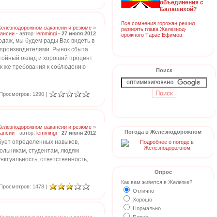
объединения с
Балашихой?
Все сомнения горожан решил
Железнодорожном вакансии и резюме
»
развеять глава Железнод-
ансии
- автор:
lemmingi
-
27 июля 2012
орожного Тарас Ефимов.
даж, мы будем рады Вас видеть в
 производителями. Рынок сбыта
остойный оклад и хороший процент
ак же требования к соблюдению
Поиск
Просмотров: 1290 |
Железнодорожном вакансии и резюме
»
Погода в Железнодорожном
ансии
- автор:
lemmingi
-
27 июля 2012
ебует определенных навыков,
кольникам, студентам, людям
унктуальность, ответственность,
Опрос
Как вам живется в Железке?
Просмотров: 1478 |
Отлично
Хорошо
Нормально