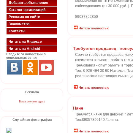
оформление по ТК РФ сменный гр
Добавить объявление
собеседования (от 30 000 руб. ).
Каталог организаций
89037852850
Реклама на сайте
Знакомства
Читать полностью
Контакты
Читать на Яндексе
Требуется продавец - конс
Читать на Android
Следите за новостями в
Срочно требуется продавец-конс
социальных сетях:
(возможен вариант - работа только
Требования - опыт работы в торг
Тел. 8 926 494 30 90 Наталья. П
реализована настоящая имитация
Читать полностью
Реклама
Ваша реклама здесь
Няня
Требуется няня для девочки 7 лет
Тел.89057850140.Галина.
Случайная фотография
Читать полностью