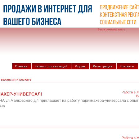
Ваша реклама здесь
Главная
Каталог организаций
Форум
Регистрация
Контакты
 вакансии и резюме
Работа в 
АХЕР-УНИВЕРСАЛ!
В
ул.Маяковского д.4 приглашает на работу парикмахера-универсала с опыт
вна
Работа в 