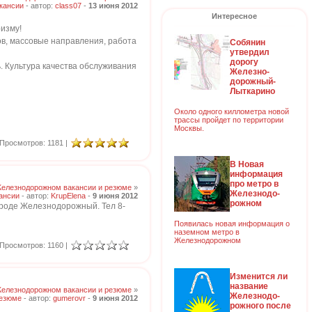
кансии
- автор:
class07
-
13 июня 2012
Интересное
ризму!
в, массовые направления, работа
Собянин
утвердил
дорогу
. Культура качества обслуживания
Железно-
дорожный-
Лыткарино
Около одного киллометра новой
трассы пройдет по территории
Москвы.
Просмотров: 1181 |
В Новая
информация
про метро в
Железнодорожном вакансии и резюме
»
Железнодо-
ансии
- автор:
KrupElena
-
9 июня 2012
рожном
ороде Железнодорожный. Тел 8-
Появилась новая информация о
наземном метро в
Железнодорожном
Просмотров: 1160 |
Изменится ли
название
Железнодорожном вакансии и резюме
»
Железнодо-
езюме
- автор:
gumerovr
-
9 июня 2012
рожного после