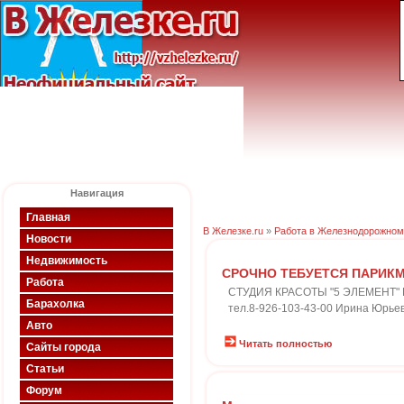
Навигация
Главная
В Железке.ru
»
Работа в Железнодорожном
Новости
Недвижимость
СРОЧНО ТЕБУЕТСЯ ПАРИКМ
Работа
СТУДИЯ КРАСОТЫ "5 ЭЛЕМЕНТ" НА 
Барахолка
тел.8-926-103-43-00 Ирина Юрье
Авто
Читать полностью
Сайты города
Статьи
Форум