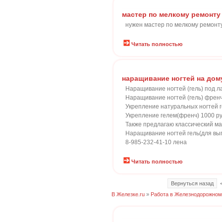
мастер по мелкому ремонту
нужен мастер по мелкому ремонту
Читать полностью
наращивание ногтей на дом
Наращивание ногтей (гель) под л
Наращивание ногтей (гель) френ
Укрепление натуральных ногтей г
Укрепление гелем(френч) 1000 р
Также предлагаю классический м
Наращивание ногтей гель(для вып
8-985-232-41-10 лена
Читать полностью
Вернуться назад
В Железке.ru
»
Работа в Железнодорожном