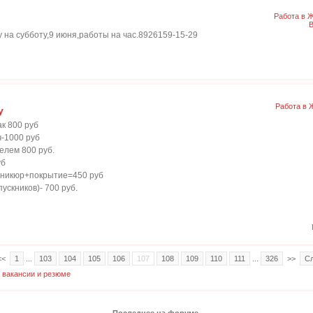
Работа в 
В
 на субботу,9 июня,работы на час.8926159-15-29
Работа в 
у
ак 800 руб
ч-1000 руб
елем 800 руб.
уб
аникюр+покрытие=450 руб
ускников)- 700 руб.
<<
1
...
103
104
105
106
107
108
109
110
111
...
326
>>
С
 вакансии и резюме