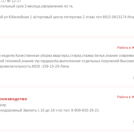
1-17 вс 12-17
тельный срок 3 месяца,оформление по тк,
 ул Юбилейная 1 а(торговый центр пятерочка 2 этаж) тел 8915 0813174 Иг
Работа в 
 в неделю.Качественная уборка квартиры,стирка,глажка белья,знание соврем
ой техникой,знание vip-гардероба,выполнение отдельных поручений.Высокая
брожелательность.8926 -159-15-29-Лина
Работа в 
производство
ску.
езнодорожный Звонить с 10 до 18 ч по тел: 8-909-650-26-21