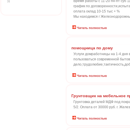
Время работы с 11-20 пн-пт суб 1
31
график по договоренности,испыта
оплата оклад 10-15 тыс + %
Мы находимся г Железнодорожный
Читать полностью
помощница по дому
Услуги домработницы на 1-4 дня
пользоваться современной бытов
дело,трудолюбие,тактичность,до
Читать полностью
Грунтовщик на мебельное 
Грунтовка деталей МДФ под покра
5/2. Оплата от 30000 руб. г. Жел
Читать полностью