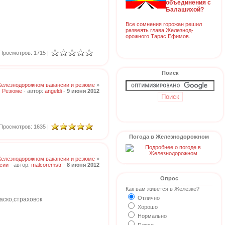
объединения с
Балашихой?
Все сомнения горожан решил
развеять глава Железнод-
орожного Тарас Ефимов.
Просмотров: 1715 |
Поиск
Железнодорожном вакансии и резюме
»
Резюме
- автор:
angeldi
-
9 июня 2012
Просмотров: 1635 |
Погода в Железнодорожном
Железнодорожном вакансии и резюме
»
сии
- автор:
malcoremstr
-
8 июня 2012
Опрос
Как вам живется в Железке?
Отлично
аско,страховок
Хорошо
Нормально