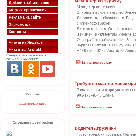
Менеджер по туризму
Добавить объявление
Менеджер по туризму
Каталог организаций
В туристическое агентство" Алья
Реклама на сайте
Должностные обязанности: Веден
с клиентской базой.
Знакомства
Личные качества: Ответственност
Контакты
и внимание к клиентам. Умение 
Опыт работы: обязательно. Занято
Читать на Яндексе
Зарплата: Оклад 16 000 рублей + 
Читать на Android
+7 495 500-62-65 Анатолий Алек
Следите за новостями в
социальных сетях:
Читать полностью
Требуется мастер маникюра
В салон парикмахерскую срочно т
Реклама
903-177-46-46 Елена
Ваша реклама здесь
Читать полностью
Случайная фотография
Водитель,грузчики
Грузоперевозки, грузчики, Желез