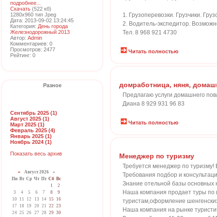
подробнее...
Скачать
(522 кб)
1280x960 тип Jpeg
1. Грузоперевозки. Грузчики. Груз
Дата: 2013-09-02 13:24:45
2. Водитель-экспедитор. Возможн
Категория:
День города
Железнодорожный 2013
Тел. 8 968 921 4730
Автор:
Admin
Комментариев: 0
Просмотров: 2477
Читать полностью
Рейтинг: 0
домработница, няня, домаш
Разное
Предлагаю услуги домашнего пова
Диана 8 929 931 96 83
Сентябрь 2025 (1)
Август 2025 (1)
Читать полностью
Март 2025 (1)
Февраль 2025 (4)
Январь 2025 (1)
Ноябрь 2024 (1)
Показать весь архив
Менеджер по туризму
Требуется менеджер по туризму! 
«
Август 2026 »
Требования подбор и консультаци
Пн
Вт
Ср
Чт
Пт
Сб
Вс
Знание отельной базы основных 
1
2
Наша компания продает туры по вс
3
4
5
6
7
8
9
10
11
12
13
14
15
16
туристам,оформление шенгенских
17
18
19
20
21
22
23
Наша компания на рынке туристич
24
25
26
27
28
29
30