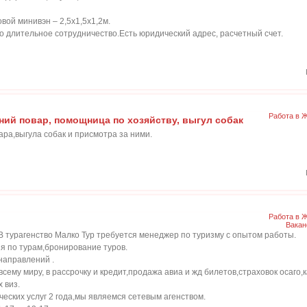
овой минивэн – 2,5х1,5х1,2м.
о длительное сотрудничество.Есть юридический адрес, расчетный счет.
Работа в 
ний повар, помощница по хозяйству, выгул собак
ра,выгула собак и присмотра за ними.
Работа в 
Вакан
В турагенство Малко Тур требуется менеджер по туризму с опытом работы.
я по турам,бронирование туров.
направлений .
ему миру, в рассрочку и кредит,продажа авиа и жд билетов,страховок осаго,к
 виз.
еских услуг 2 года,мы являемся сетевым агенством.