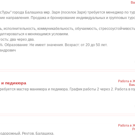
Ва
нсТуры" города Балашиха мкр. Заря (поселок Заря) требуется менеджер по ту
ие направления. Продажа и бронирование индивидуальных и групповых туро
ь, исполнительность, коммуникабельность, обучаемость, стреccоустойчивость
адаптироваться к меняющимся условиям.
сть: два через два.
%. Образование: Не имеет значения. Возраст: от 20 до 50 лет.
сандрович
Работа в 
 и педикюра
Вак
ребуется мастер маникюра и педикюра. График работы 2 через 2. Работа в г
Работа в 
Р
нодорожный, Реутов, Балашиха.