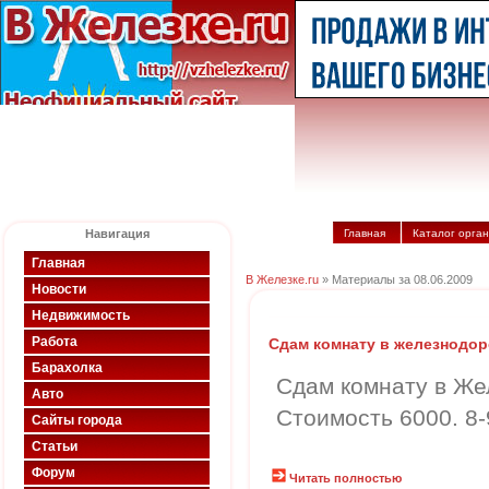
Навигация
Главная
Каталог орга
Главная
В Железке.ru
» Материалы за 08.06.2009
Новости
Недвижимость
Работа
Сдам комнату в железнодо
Барахолка
Сдам комнату в Же
Авто
Стоимость 6000. 8-
Сайты города
Статьи
Форум
Читать полностью