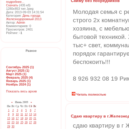
Сниму без посредников
подробнее...
Скачать
(435 кб)
1280x853 тип Jpeg
Молодая семья с ре
Дата: 2013-09-03 14:31:54
Категория:
День города
строго 2х комнатну
Железнодорожный 2013
Автор:
Admin
Комментариев: 0
хозяина, с мебель
Просмотров: 2401
Рейтинг:
-1
бытовой техникой.
тыс+ свет, коммуна
Разное
порядок гарантиру
беспокоить!!!
Сентябрь 2025 (1)
Август 2025 (1)
Март 2025 (1)
8 926 932 08 19 Р
Февраль 2025 (4)
Январь 2025 (1)
Ноябрь 2024 (1)
Показать весь архив
Читать полностью
«
Июнь 2009
»
Пн
Вт
Ср
Чт
Пт
Сб
Вс
1
2
3
4
5
6
7
8
9
10
11
12
13
14
Сдаю квартиру в г.Железн
15
16
17
18
19
20
21
22
23
24
25
26
27
28
сдаю квартиру в г
29
30