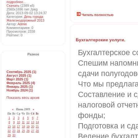
подробнее...
Скачать
(2389 кб)
2560x1696 тип Jpeg
Дата: 2013-09-02 13:24:37
Читать полностью
Категория:
День города
Железнодорожный 2013
Автор:
Admin
Комментариев: 0
Просмотров: 2338
Рейтинг: 0
Бухгалтерские услуги.
Бухгалтерское 
Разное
Спешим напомни
сдачи полугодов
Сентябрь 2025 (1)
Август 2025 (1)
Март 2025 (1)
Что мы предлаг
Февраль 2025 (4)
Январь 2025 (1)
Ноябрь 2024 (1)
Составление и с
Показать весь архив
налоговой отчет
«
Июнь 2009
»
фонды;
Пн
Вт
Ср
Чт
Пт
Сб
Вс
1
2
3
4
5
6
7
8
9
10
11
12
13
14
Подготовка и сд
15
16
17
18
19
20
21
22
23
24
25
26
27
28
Ведение бухгалт
29
30