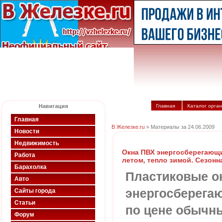
Навигация
Главная
Каталог орга
Главная
В Железке.ru
» Материалы за 24.06.2009
Новости
Недвижимость
Окна ПВХ энергосберегающ
Работа
летом, тепло зимой. Сезонн
Барахолка
Пластиковые ок
Авто
энергосберега
Сайты города
Статьи
по цене обычны
Форум