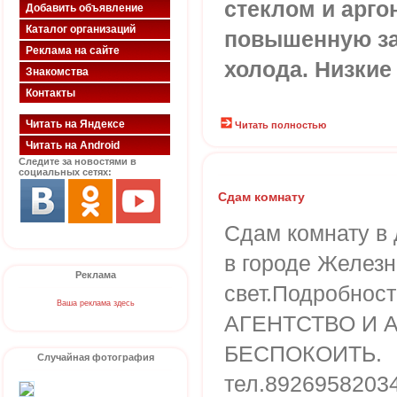
стеклом и арг
Добавить объявление
Каталог организаций
повышенную за
Реклама на сайте
холода. Низкие
Знакомства
Контакты
Читать на Яндексе
Читать полностью
Читать на Android
Следите за новостями в
социальных сетях:
Сдам комнату
Сдам комнату в 
в городе Железн
Реклама
свет.Подробнос
Ваша реклама здесь
АГЕНТСТВО И 
БЕСПОКОИТЬ.
Случайная фотография
тел.8926958203