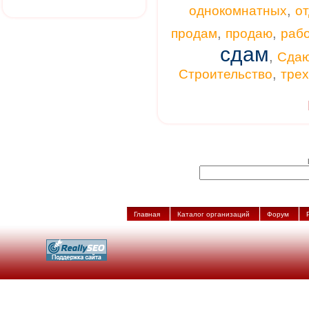
,
однокомнатных
от
,
,
продам
продаю
раб
сдам
,
Сда
,
Строительство
тре
Главная
Каталог организаций
Форум