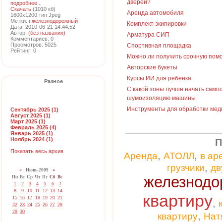
дверей?
подробнее...
Скачать
(1010 кб)
Аренда автомобиля
1600x1200 тип Jpeg
Метки:
г.железнодорожный
Комплект экипировки
Дата: 2010-06-21 14:44:52
Автор:
(без названия)
Арматура СИП
Комментариев: 0
Просмотров: 5025
Спортивная площадка
Рейтинг: 0
Можно ли получить срочную пом
Авторские букеты
Курсы ИИ для ребенка
Разное
С какой зоны лучше начать само
шумоизоляцию машины
Инструменты для обработки мед
Сентябрь 2025 (1)
Август 2025 (1)
Март 2025 (1)
Февраль 2025 (4)
Январь 2025 (1)
Ноябрь 2024 (1)
П
Показать весь архив
,
,
Аренда
АТОЛЛ
в ар
,
грузчики
дв
«
Июнь 2009
»
железнодо
Пн
Вт
Ср
Чт
Пт
Сб
Вс
1
2
3
4
5
6
7
8
9
10
11
12
13
14
квартиру
15
16
17
18
19
20
21
,
22
23
24
25
26
27
28
29
30
,
квартиру
Нат