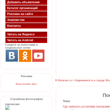
Добавить объявление
Каталог организаций
Реклама на сайте
Знакомства
Контакты
Читать на Яндексе
Читать на Android
Следите за новостями в
социальных сетях:
Реклама
В Железке.ru
»
Недвижимость в городе Же
Ваша реклама здесь
По
Случайная фотография
Тема
паровозик
Где заказать установку панорам