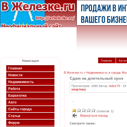
Навигация
Главная
Катал
Главная
В Железке.ru
»
Недвижимость в городе Же
Новости
Сдаю на длительный срок
Недвижимость
Просмотров: 1680 Автор:
Adick79
-
19
Работа
квартиру
Барахолка
...
Авто
Сайты города
(голосов: 1)
Вернуться назад
Статьи
Форум
Смотрите также: