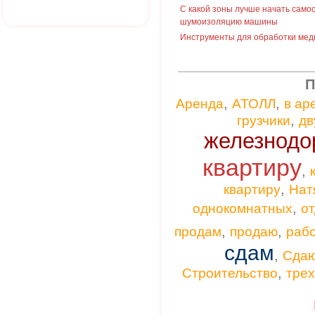
С какой зоны лучше начать само
шумоизоляцию машины
Инструменты для обработки мед
П
,
,
Аренда
АТОЛЛ
в ар
,
грузчики
дв
железнодо
квартиру
,
,
квартиру
Нат
,
однокомнатных
от
,
,
продам
продаю
раб
сдам
,
Сда
,
Строительство
тре