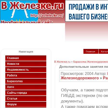
Навигация
Главная
Катал
Главная
В Железке.ru
»
Барахолка Железнодорожно
Новости
Дополнительные занятия п
Недвижимость
Просмотров: 2004 Автор:
Работа
Железнодорожного
»
Ра
Барахолка
Авто
Обучаем, а также подго
Сайты города
ГИБДД экстерном (по о
Статьи
документы).
Форум
А также помогаем вспомн