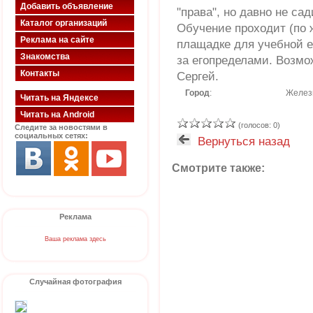
Добавить объявление
"права", но давно не сад
Каталог организаций
Обучение проходит (по 
Реклама на сайте
плащадке для учебной е
Знакомства
за егопределами. Возмож
Контакты
Сергей.
Город
:
Желез
Читать на Яндексе
Читать на Android
(голосов: 0)
Следите за новостями в
социальных сетях:
Вернуться назад
Смотрите также:
Реклама
Ваша реклама здесь
Случайная фотография