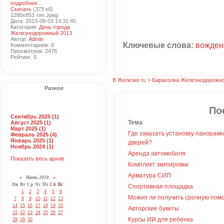
подробнее...
Скачать
(379 кб)
1280x853 тип Jpeg
Дата: 2013-09-03 14:31:45
Категория:
День города
Железнодорожный 2013
Автор:
Admin
Ключевые слова:
вожден
Комментариев: 0
Просмотров: 2476
Рейтинг: 0
В Железке.ru
»
Барахолка Железнодорожно
Разное
По
Сентябрь 2025 (1)
Тема
Август 2025 (1)
Март 2025 (1)
Где заказать установку панорам
Февраль 2025 (4)
Январь 2025 (1)
дверей?
Ноябрь 2024 (1)
Аренда автомобиля
Показать весь архив
Комплект экипировки
Арматура СИП
«
Июнь 2010
»
Пн
Вт
Ср
Чт
Пт
Сб
Вс
Спортивная площадка
1
2
3
4
5
6
Можно ли получить срочную пом
7
8
9
10
11
12
13
14
15
16
17
18
19
20
Авторские букеты
21
22
23
24
25
26
27
Курсы ИИ для ребенка
28
29
30