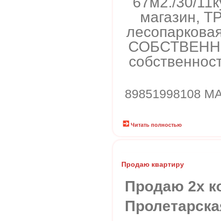
67м2./30/11к
магазин, ТР
лесопарковая
СОБСТВЕННИК
собственнос
89851998108 М
Читать полностью
Продаю квартиру
Продаю 2х к
Пролетарская