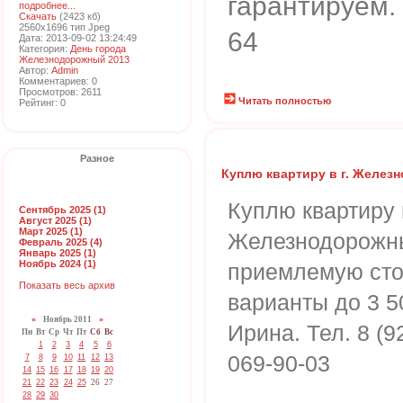
гарантируем. 
подробнее...
Скачать
(2423 кб)
2560x1696 тип Jpeg
64
Дата: 2013-09-02 13:24:49
Категория:
День города
Железнодорожный 2013
Автор:
Admin
Комментариев: 0
Просмотров: 2611
Читать полностью
Рейтинг: 0
Разное
Куплю квартиру в г. Желе
Куплю квартиру 
Сентябрь 2025 (1)
Август 2025 (1)
Март 2025 (1)
Железнодорожны
Февраль 2025 (4)
Январь 2025 (1)
Ноябрь 2024 (1)
приемлемую сто
Показать весь архив
варианты до 3 5
«
Ноябрь 2011
»
Ирина. Тел. 8 (9
Пн
Вт
Ср
Чт
Пт
Сб
Вс
1
2
3
4
5
6
069-90-03
7
8
9
10
11
12
13
14
15
16
17
18
19
20
21
22
23
24
25
26
27
28
29
30