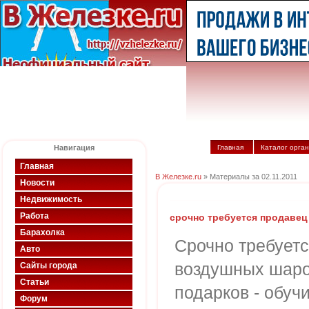
Навигация
Главная
Каталог орга
Главная
В Железке.ru
» Материалы за 02.11.2011
Новости
Недвижимость
Работа
срочно требуется продавец
Барахолка
Срочно требует
Авто
воздушных шаров
Сайты города
Статьи
подарков - обучи
Форум