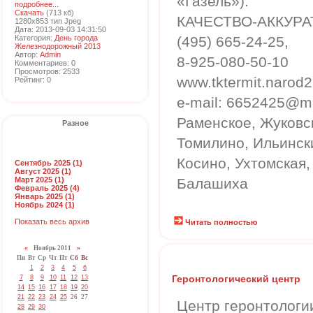
«Газель»).
подробнее...
Скачать
(713 кб)
КАЧЕСТВО-АККУР
1280x853 тип Jpeg
Дата: 2013-09-03 14:31:50
Категория:
День города
(495) 665-24-25,
Железнодорожный 2013
Автор:
Admin
8-925-080-50-10
Комментариев: 0
Просмотров: 2533
www.tktermit.narod2
Рейтинг: 0
e-mail: 6652425@ma
Раменское, Жуковс
Разное
Томилино, Ильински
Косино, Ухтомская
Сентябрь 2025 (1)
Август 2025 (1)
Март 2025 (1)
Балашиха
Февраль 2025 (4)
Январь 2025 (1)
Ноябрь 2024 (1)
Показать весь архив
Читать полностью
«
Ноябрь 2011
»
Пн
Вт
Ср
Чт
Пт
Сб
Вс
1
2
3
4
5
6
Геронтологический центр
7
8
9
10
11
12
13
14
15
16
17
18
19
20
21
22
23
24
25
26
27
Центр геронтологи
28
29
30