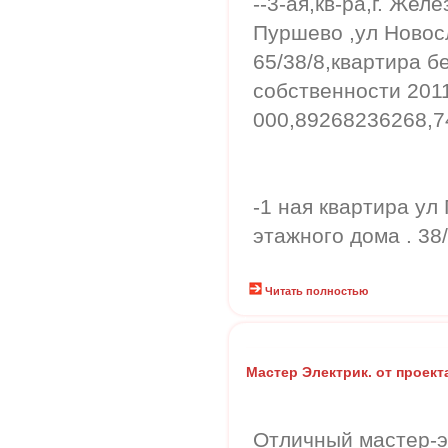
--3-ая,кв-ра,г. Же
Пуршево ,ул Новосл
65/38/8,квартира б
собственности 201
000,89268236268,74
-1 ная квартира ул 
этажного дома . 38
Читать полностью
Мастер Электрик. от проект
Отличный мастер-э