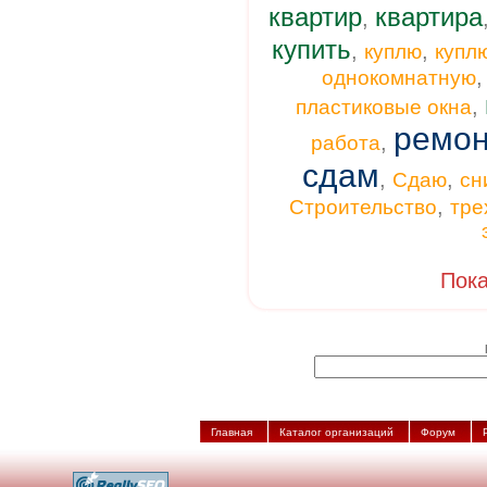
квартир
квартира
,
купить
,
,
куплю
купл
однокомнатную
,
пластиковые окна
ремон
,
работа
сдам
,
,
Сдаю
сн
,
Строительство
тре
Пока
Главная
Каталог организаций
Форум