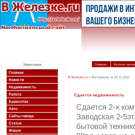
Навигация
Главная
Каталог орга
Главная
В Железке.ru
» Материалы за 08.11.2011
Новости
Недвижимость
Работа
Сдается недвижимость
Барахолка
Сдается 2-х ком
Авто
Заводская 2-5эт
Сайты города
Статьи
бытовой техник
Форум